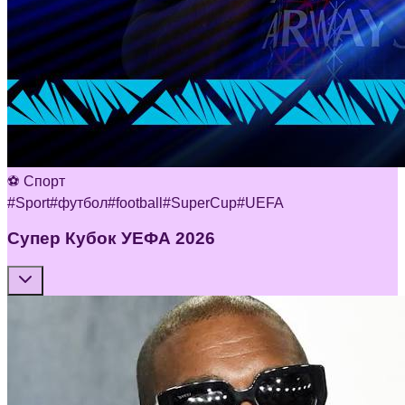
⚽ Спорт
#
Sport
#
футбол
#
football
#
SuperCup
#
UEFA
Супер Кубок УЕФА 2026