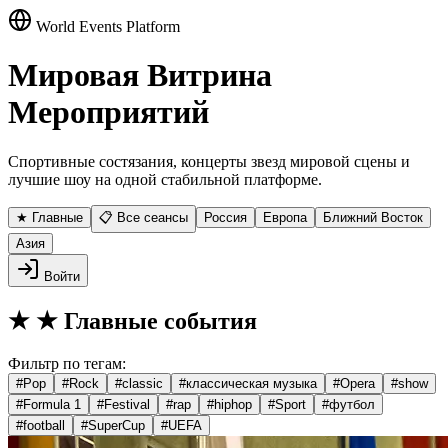
World Events Platform
Мировая Витрина
Мероприятий
Спортивные состязания, концерты звезд мировой сцены и
лучшие шоу на одной стабильной платформе.
★ Главные
📋 Все сеансы
Россия
Европа
Ближний Восток
Азия
Войти
★
★ Главные события
Фильтр по тегам:
#
Pop
#
Rock
#
classic
#
классическая музыка
#
Opera
#
show
#
Formula 1
#
Festival
#
rap
#
hiphop
#
Sport
#
футбол
#
football
#
SuperCup
#
UEFA