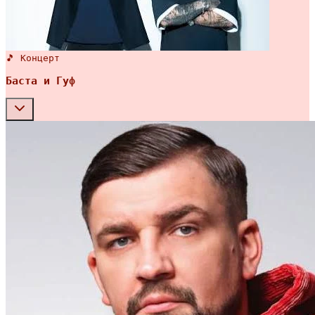
🎵 Концерт
Баста и Гуф