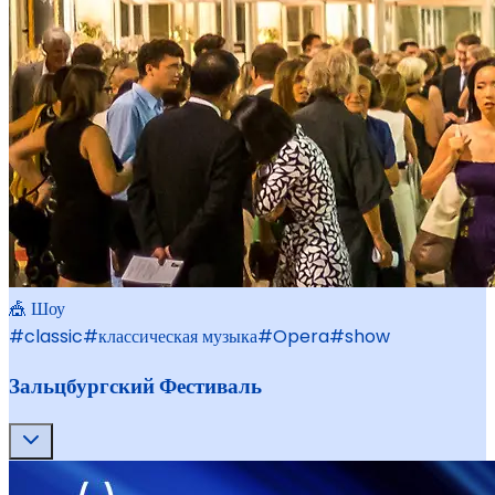
🎪 Шоу
#
classic
#
классическая музыка
#
Opera
#
show
Зальцбургский Фестиваль