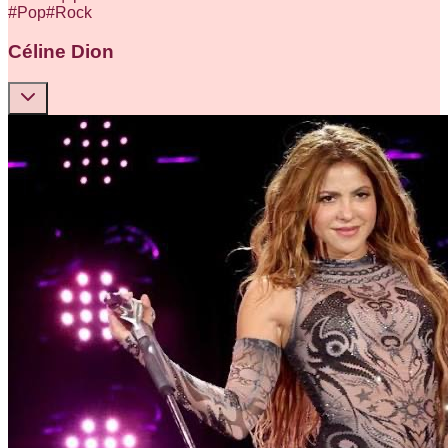
#
Pop
#
Rock
Céline Dion