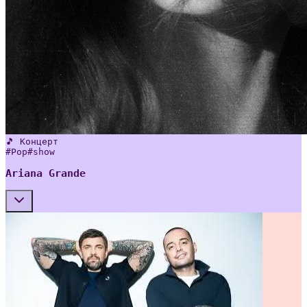
🎵 Концерт
#
Pop
#
show
Ariana Grande