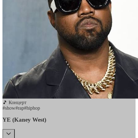
🎵 Концерт
#
show
#
rap
#
hiphop
YE (Kaney West)