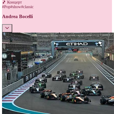
🎵 Концерт
#
Pop
#
show
#
classic
Andrea Bocelli