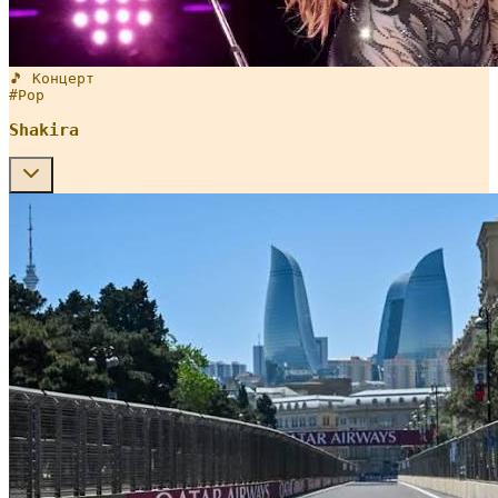
🎵 Концерт
#
Pop
Shakira