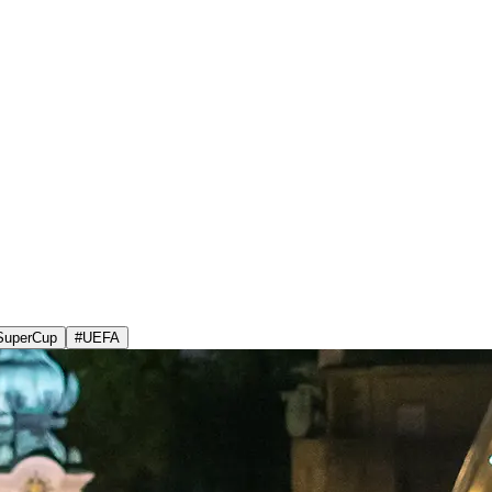
SuperCup
#
UEFA