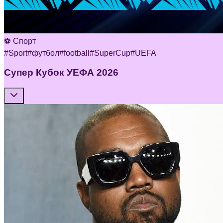
⚽ Спорт
#
Sport
#
футбол
#
football
#
SuperCup
#
UEFA
Супер Кубок УЕФА 2026