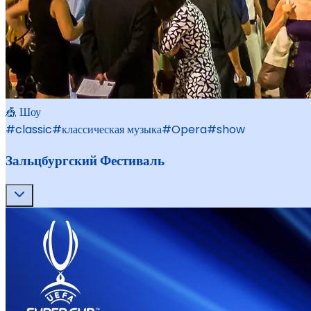
🎪 Шоу
#
classic
#
классическая музыка
#
Opera
#
show
Зальцбургский Фестиваль