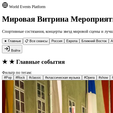
World Events Platform
Мировая Витрина Мероприят
Спортивные состязания, концерты звезд мировой сцены и лучш
★ Главные
📋 Все сеансы
Россия
Европа
Ближний Восток
А
Войти
★
★ Главные события
Фильтр по тегам:
#
Pop
#
Rock
#
classic
#
классическая музыка
#
Opera
#
show