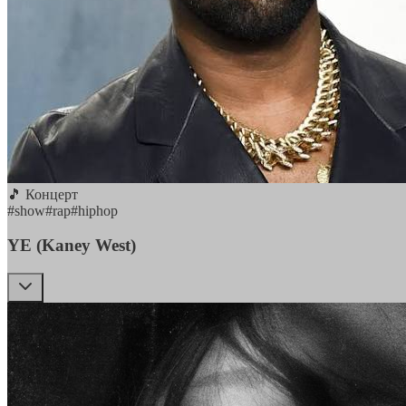
🎵 Концерт
#
show
#
rap
#
hiphop
YE (Kaney West)