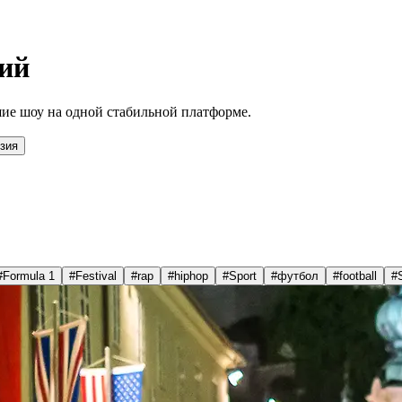
ий
ие шоу на одной стабильной платформе.
зия
#
Formula 1
#
Festival
#
rap
#
hiphop
#
Sport
#
футбол
#
football
#