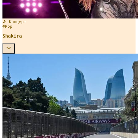
🎵 Концерт
#
Pop
Shakira