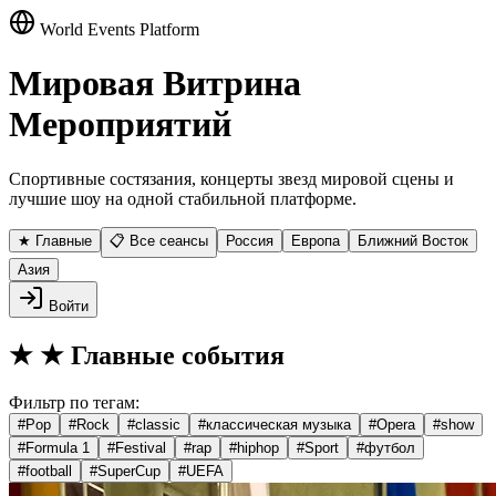
World Events Platform
Мировая Витрина
Мероприятий
Спортивные состязания, концерты звезд мировой сцены и
лучшие шоу на одной стабильной платформе.
★ Главные
📋 Все сеансы
Россия
Европа
Ближний Восток
Азия
Войти
★
★ Главные события
Фильтр по тегам:
#
Pop
#
Rock
#
classic
#
классическая музыка
#
Opera
#
show
#
Formula 1
#
Festival
#
rap
#
hiphop
#
Sport
#
футбол
#
football
#
SuperCup
#
UEFA