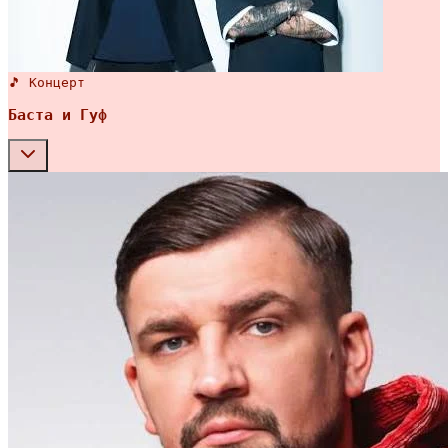
🎵 Концерт
Баста и Гуф