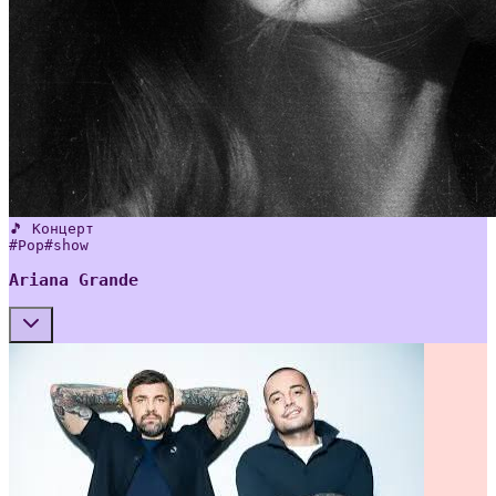
🎵 Концерт
#
Pop
#
show
Ariana Grande