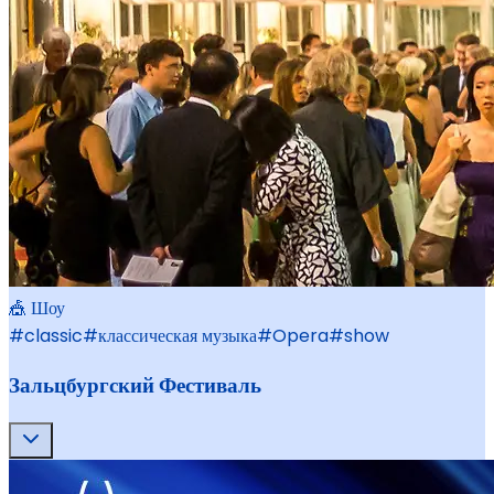
🎪 Шоу
#
classic
#
классическая музыка
#
Opera
#
show
Зальцбургский Фестиваль