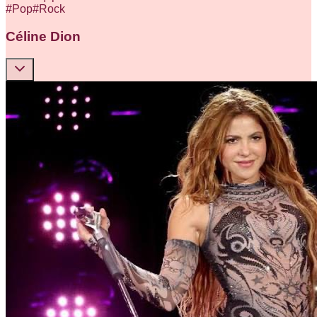
#
Pop
#
Rock
Céline Dion