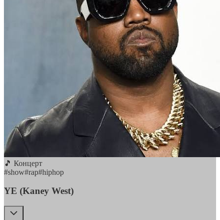
🎵 Концерт
#
show
#
rap
#
hiphop
YE (Kaney West)