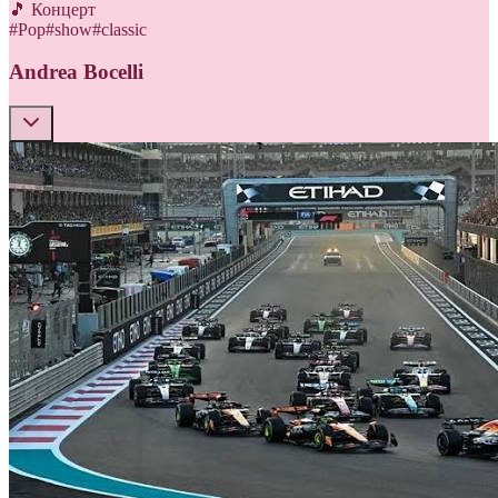
🎵 Концерт
#
Pop
#
show
#
classic
Andrea Bocelli