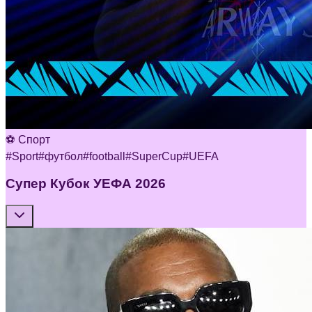
⚽ Спорт
#
Sport
#
футбол
#
football
#
SuperCup
#
UEFA
Супер Кубок УЕФА 2026