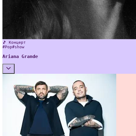
🎵 Концерт
#
Pop
#
show
Ariana Grande