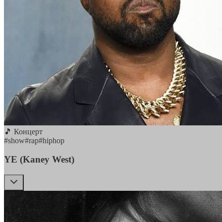
🎵 Концерт
#
show
#
rap
#
hiphop
YE (Kaney West)