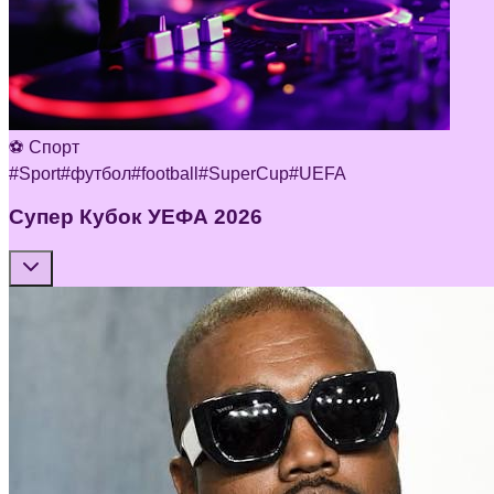
⚽ Спорт
#
Sport
#
футбол
#
football
#
SuperCup
#
UEFA
Супер Кубок УЕФА 2026