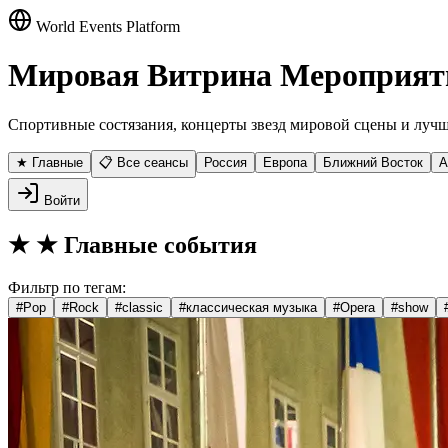
World Events Platform
Мировая Витрина Мероприят
Спортивные состязания, концерты звезд мировой сцены и лучш
★ Главные
📋 Все сеансы
Россия
Европа
Ближний Восток
А
Войти
★
★ Главные события
Фильтр по тегам:
#
Pop
#
Rock
#
classic
#
классическая музыка
#
Opera
#
show