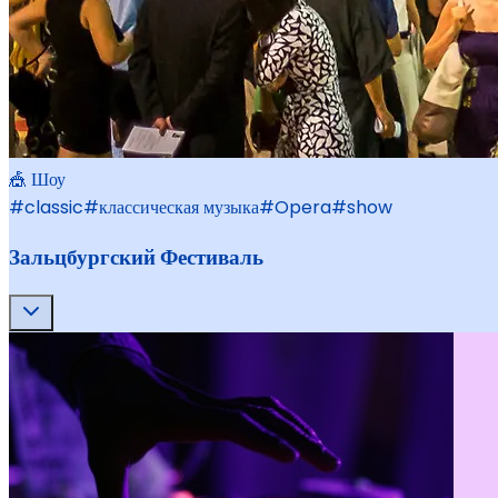
🎪 Шоу
#
classic
#
классическая музыка
#
Opera
#
show
Зальцбургский Фестиваль