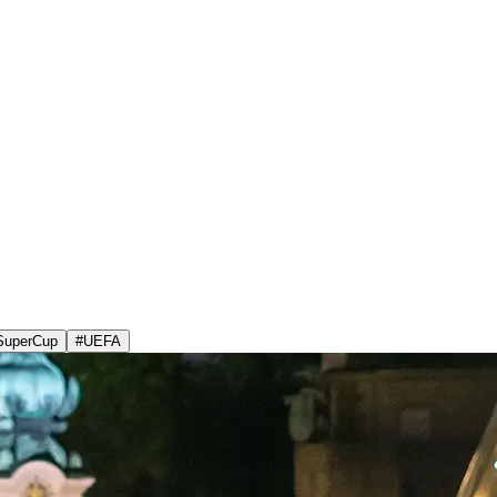
SuperCup
#
UEFA