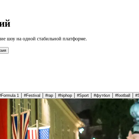
ий
ие шоу на одной стабильной платформе.
зия
#
Formula 1
#
Festival
#
rap
#
hiphop
#
Sport
#
футбол
#
football
#