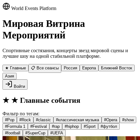
World Events Platform
Мировая Витрина
Мероприятий
Спортивные состязания, концерты звезд мировой сцены и
лучшие шоу на одной стабильной платформе.
★ Главные
📋 Все сеансы
Россия
Европа
Ближний Восток
Азия
Войти
★
★ Главные события
Фильтр по тегам:
#
Pop
#
Rock
#
classic
#
классическая музыка
#
Opera
#
show
#
Formula 1
#
Festival
#
rap
#
hiphop
#
Sport
#
футбол
#
football
#
SuperCup
#
UEFA