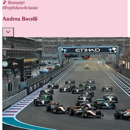
🎵 Концерт
#
Pop
#
show
#
classic
Andrea Bocelli