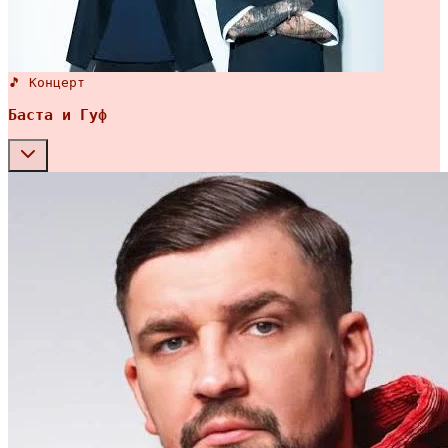
🎵 Концерт
Баста и Гуф