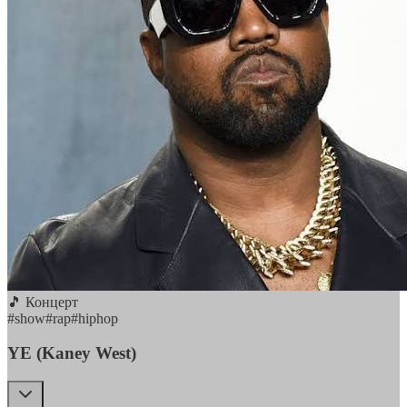
🎵 Концерт
#
show
#
rap
#
hiphop
YE (Kaney West)