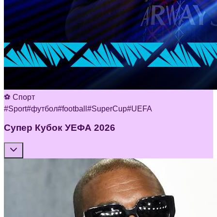
⚽ Спорт
#
Sport
#
футбол
#
football
#
SuperCup
#
UEFA
Супер Кубок УЕФА 2026