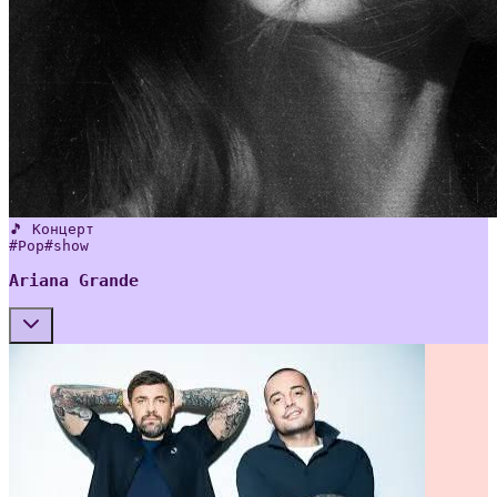
🎵 Концерт
#
Pop
#
show
Ariana Grande