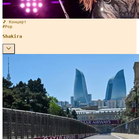
🎵 Концерт
#
Pop
Shakira