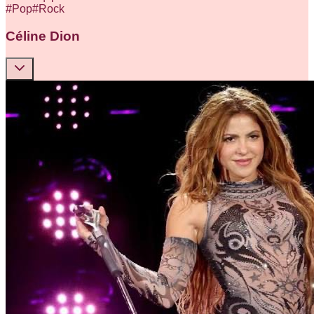
#
Pop
#
Rock
Céline Dion