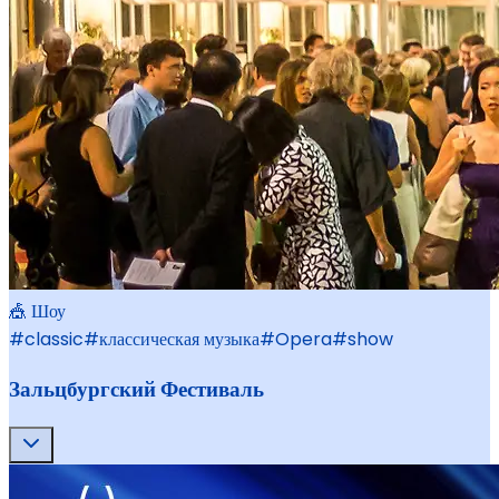
🎪 Шоу
#
classic
#
классическая музыка
#
Opera
#
show
Зальцбургский Фестиваль