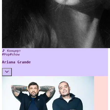
🎵 Концерт
#
Pop
#
show
Ariana Grande