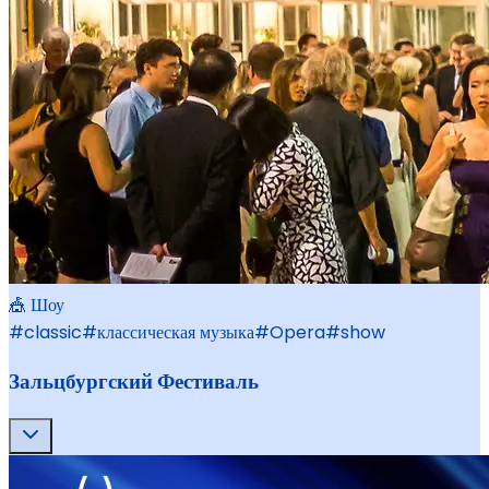
🎪 Шоу
#
classic
#
классическая музыка
#
Opera
#
show
Зальцбургский Фестиваль