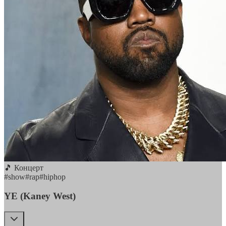
🎵 Концерт
#
show
#
rap
#
hiphop
YE (Kaney West)