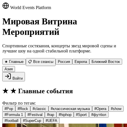
World Events Platform
Мировая Витрина
Мероприятий
Спортивные состязания, концерты звезд мировой сцены и
лучшие шоу на одной стабильной платформе.
★ Главные
📋 Все сеансы
Россия
Европа
Ближний Восток
Азия
Войти
★
★ Главные события
Фильтр по тегам:
#
Pop
#
Rock
#
classic
#
классическая музыка
#
Opera
#
show
#
Formula 1
#
Festival
#
rap
#
hiphop
#
Sport
#
футбол
#
football
#
SuperCup
#
UEFA