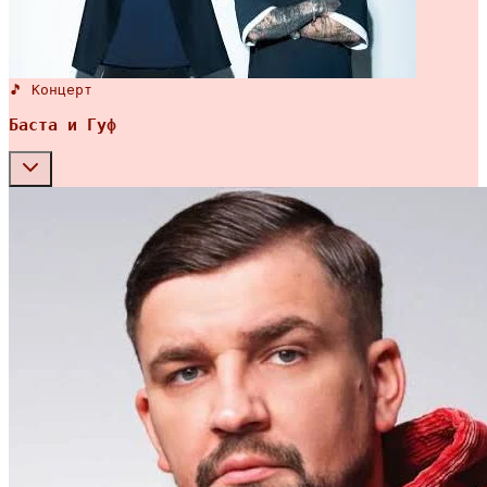
🎵 Концерт
Баста и Гуф