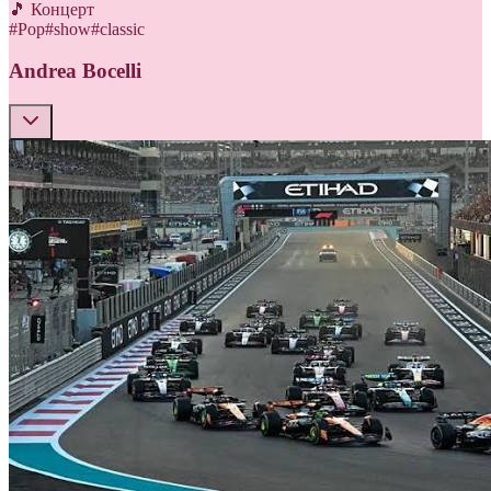
🎵 Концерт
#
Pop
#
show
#
classic
Andrea Bocelli