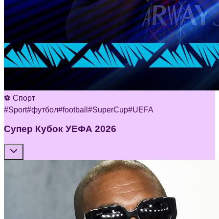
⚽ Спорт
#
Sport
#
футбол
#
football
#
SuperCup
#
UEFA
Супер Кубок УЕФА 2026