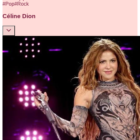
#
Pop
#
Rock
Céline Dion