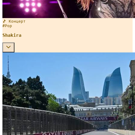
🎵 Концерт
#
Pop
Shakira