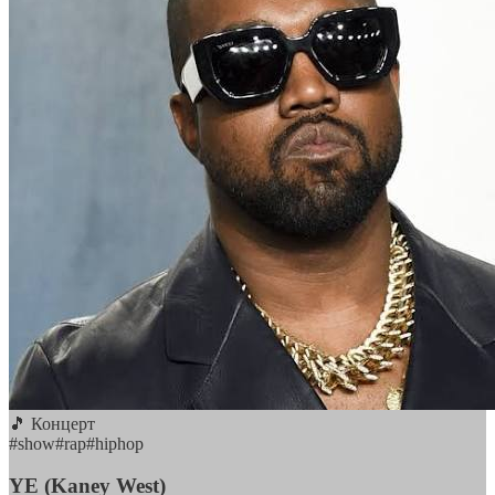
🎵 Концерт
#
show
#
rap
#
hiphop
YE (Kaney West)