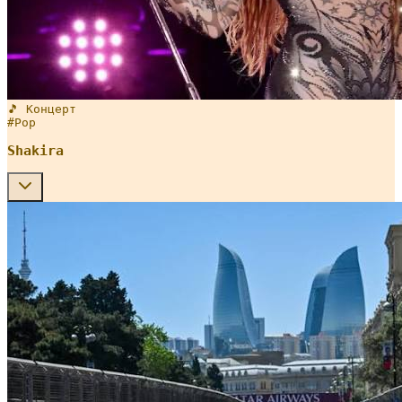
🎵 Концерт
#
Pop
Shakira