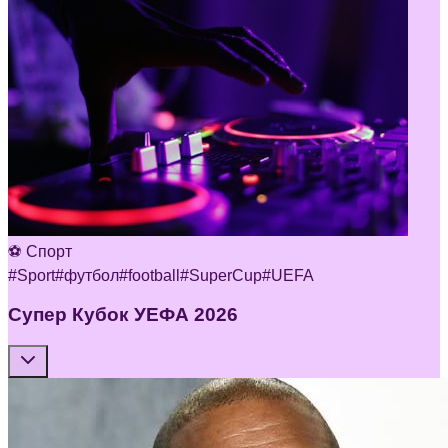
⚽ Спорт
#
Sport
#
футбол
#
football
#
SuperCup
#
UEFA
Супер Кубок УЕФА 2026