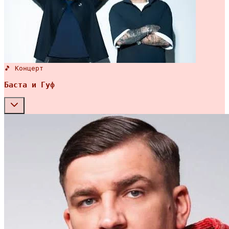
🎵 Концерт
Баста и Гуф