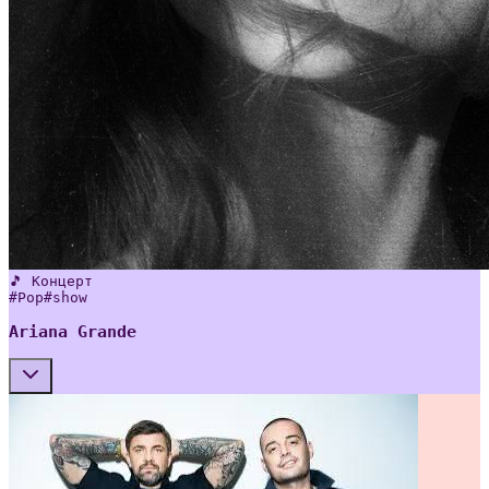
🎵 Концерт
#
Pop
#
show
Ariana Grande