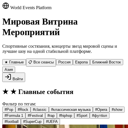
World Events Platform
Мировая Витрина
Мероприятий
Спортивные состязания, концерты звезд мировой сцены и
лучшие шоу на одной стабильной платформе.
★ Главные
📋 Все сеансы
Россия
Европа
Ближний Восток
Азия
Войти
★
★ Главные события
Фильтр по тегам:
#
Pop
#
Rock
#
classic
#
классическая музыка
#
Opera
#
show
#
Formula 1
#
Festival
#
rap
#
hiphop
#
Sport
#
футбол
#
football
#
SuperCup
#
UEFA