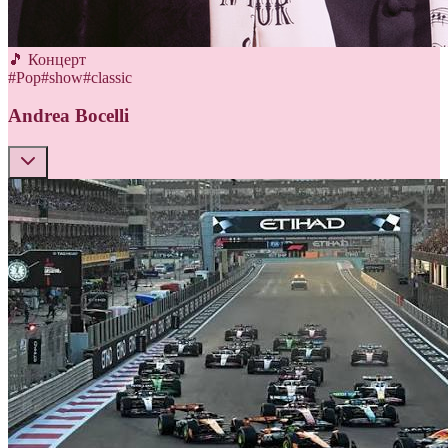
🎵 Концерт
#
Pop
#
show
#
classic
Andrea Bocelli