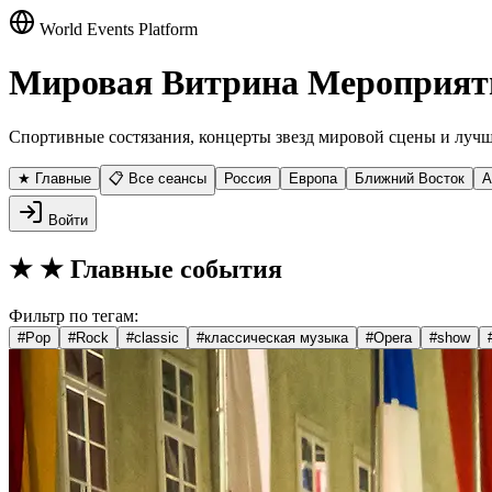
World Events Platform
Мировая Витрина Мероприят
Спортивные состязания, концерты звезд мировой сцены и лучш
★ Главные
📋 Все сеансы
Россия
Европа
Ближний Восток
А
Войти
★
★ Главные события
Фильтр по тегам:
#
Pop
#
Rock
#
classic
#
классическая музыка
#
Opera
#
show