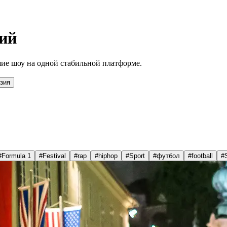
ий
ие шоу на одной стабильной платформе.
зия
#
Formula 1
#
Festival
#
rap
#
hiphop
#
Sport
#
футбол
#
football
#