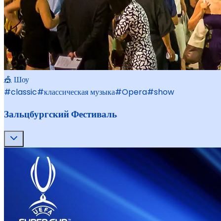
🎪 Шоу
#
classic
#
классическая музыка
#
Opera
#
show
Зальцбургский Фестиваль