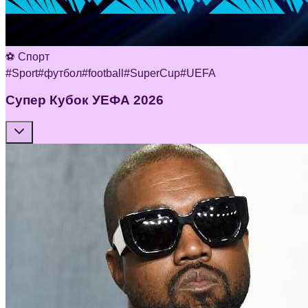
⚽ Спорт
#
Sport
#
футбол
#
football
#
SuperCup
#
UEFA
Супер Кубок УЕФА 2026