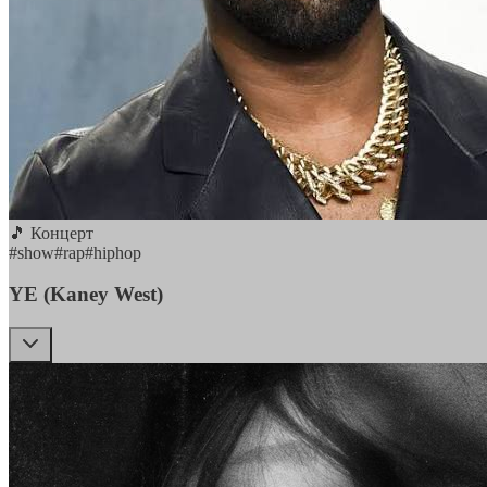
🎵 Концерт
#
show
#
rap
#
hiphop
YE (Kaney West)