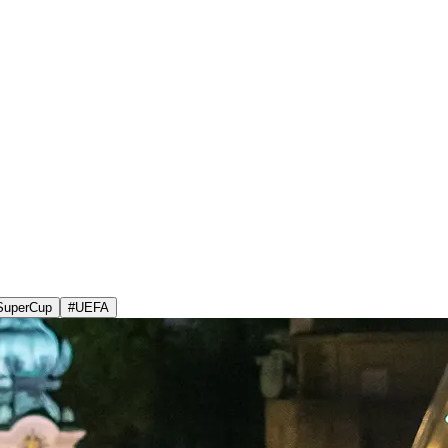
SuperCup
#
UEFA