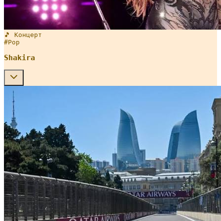
🎵 Концерт
#
Pop
Shakira