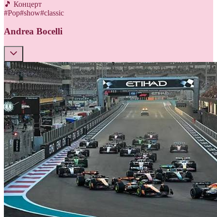
🎵 Концерт
#
Pop
#
show
#
classic
Andrea Bocelli