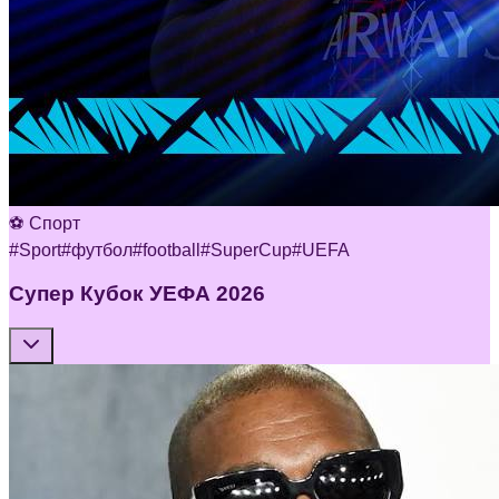
⚽ Спорт
#
Sport
#
футбол
#
football
#
SuperCup
#
UEFA
Супер Кубок УЕФА 2026