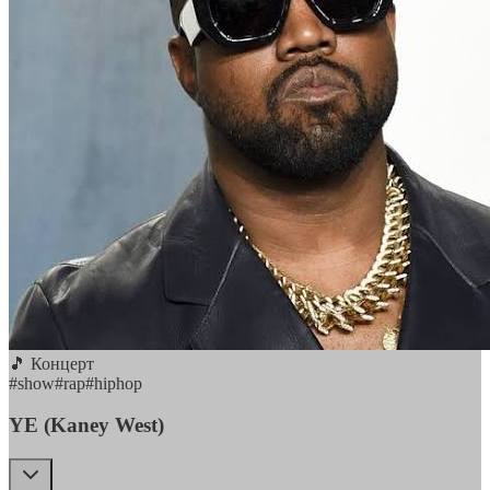
🎵 Концерт
#
show
#
rap
#
hiphop
YE (Kaney West)