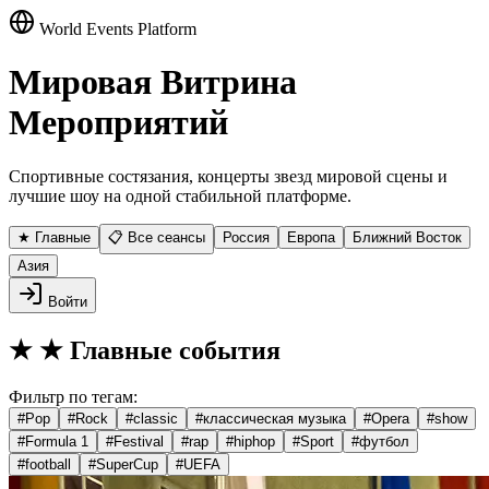
World Events Platform
Мировая Витрина
Мероприятий
Спортивные состязания, концерты звезд мировой сцены и
лучшие шоу на одной стабильной платформе.
★ Главные
📋 Все сеансы
Россия
Европа
Ближний Восток
Азия
Войти
★
★ Главные события
Фильтр по тегам:
#
Pop
#
Rock
#
classic
#
классическая музыка
#
Opera
#
show
#
Formula 1
#
Festival
#
rap
#
hiphop
#
Sport
#
футбол
#
football
#
SuperCup
#
UEFA