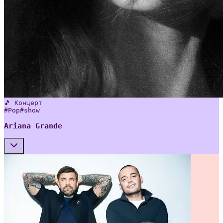
🎵 Концерт
#
Pop
#
show
Ariana Grande