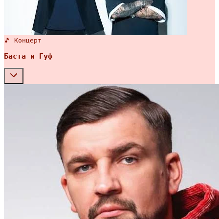
🎵 Концерт
Баста и Гуф