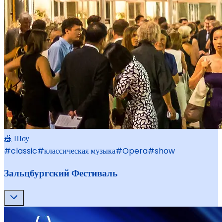
🎪 Шоу
#
classic
#
классическая музыка
#
Opera
#
show
Зальцбургский Фестиваль