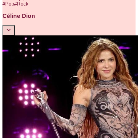
#
Pop
#
Rock
Céline Dion