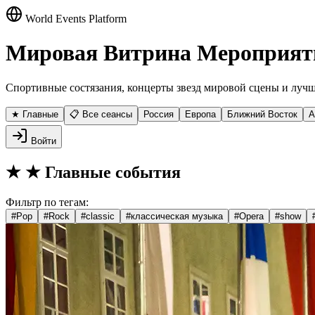
World Events Platform
Мировая Витрина Мероприят
Спортивные состязания, концерты звезд мировой сцены и лучш
★ Главные
📋 Все сеансы
Россия
Европа
Ближний Восток
А
Войти
★
★ Главные события
Фильтр по тегам:
#
Pop
#
Rock
#
classic
#
классическая музыка
#
Opera
#
show