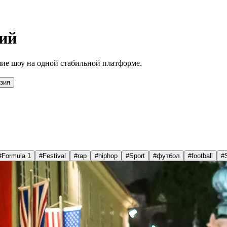
ий
ие шоу на одной стабильной платформе.
зия
#
Formula 1
#
Festival
#
rap
#
hiphop
#
Sport
#
футбол
#
football
#