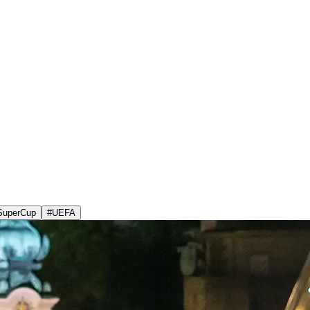
SuperCup
#
UEFA