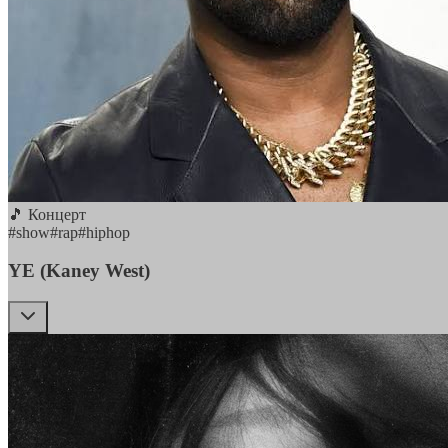
🎵 Концерт
#
show
#
rap
#
hiphop
YE (Kaney West)