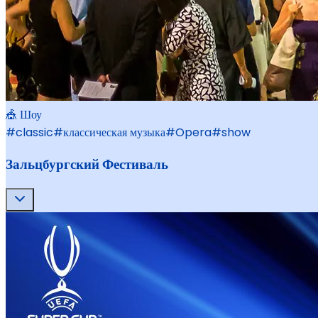
🎪 Шоу
#
classic
#
классическая музыка
#
Opera
#
show
Зальцбургский Фестиваль