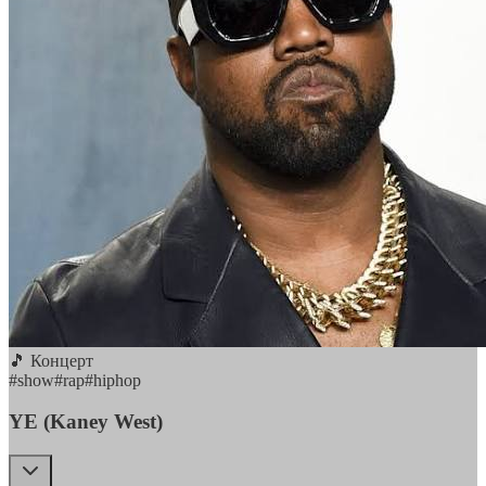
🎵 Концерт
#
show
#
rap
#
hiphop
YE (Kaney West)