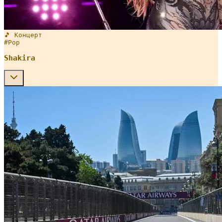
🎵 Концерт
#
Pop
Shakira