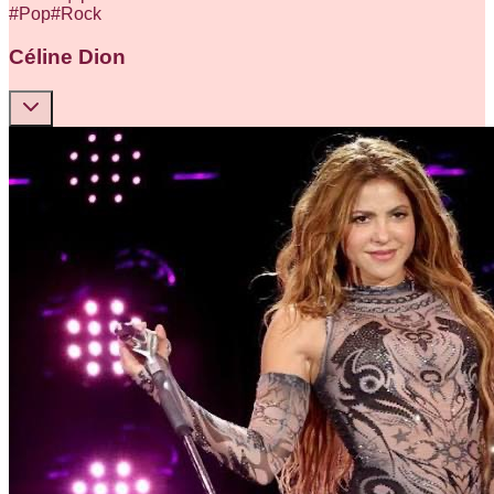
#
Pop
#
Rock
Céline Dion