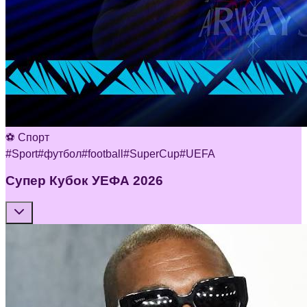
⚽ Спорт
#
Sport
#
футбол
#
football
#
SuperCup
#
UEFA
Супер Кубок УЕФА 2026