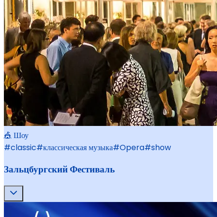
🎪 Шоу
#
classic
#
классическая музыка
#
Opera
#
show
Зальцбургский Фестиваль