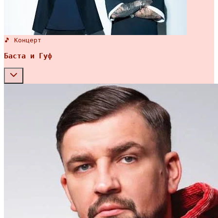
🎵 Концерт
Баста и Гуф