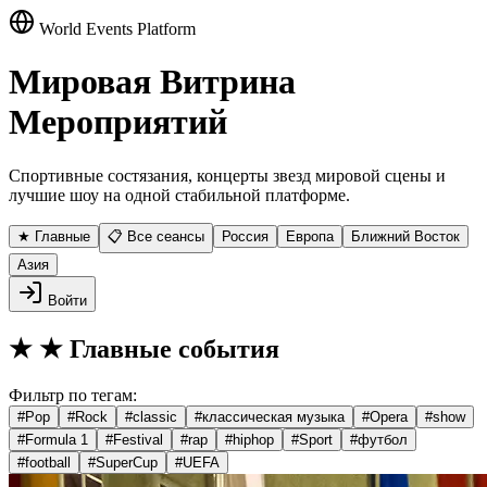
World Events Platform
Мировая Витрина
Мероприятий
Спортивные состязания, концерты звезд мировой сцены и
лучшие шоу на одной стабильной платформе.
★ Главные
📋 Все сеансы
Россия
Европа
Ближний Восток
Азия
Войти
★
★ Главные события
Фильтр по тегам:
#
Pop
#
Rock
#
classic
#
классическая музыка
#
Opera
#
show
#
Formula 1
#
Festival
#
rap
#
hiphop
#
Sport
#
футбол
#
football
#
SuperCup
#
UEFA