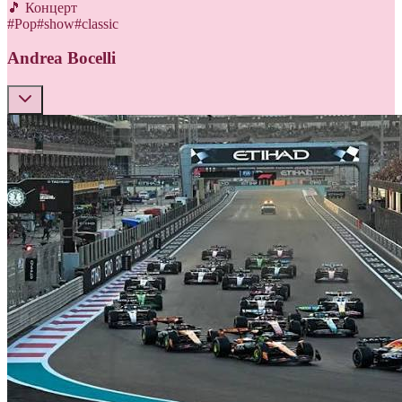
🎵 Концерт
#
Pop
#
show
#
classic
Andrea Bocelli