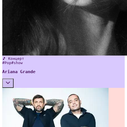
🎵 Концерт
#
Pop
#
show
Ariana Grande