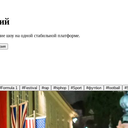
ий
ие шоу на одной стабильной платформе.
зия
#
Formula 1
#
Festival
#
rap
#
hiphop
#
Sport
#
футбол
#
football
#