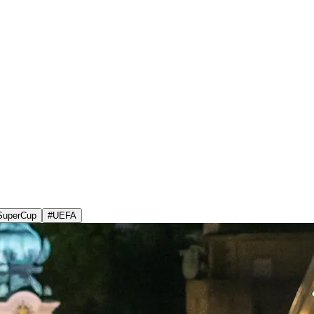
SuperCup
#
UEFA