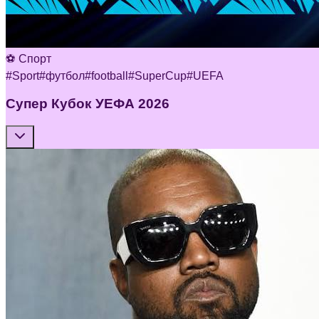
⚽ Спорт
#
Sport
#
футбол
#
football
#
SuperCup
#
UEFA
Супер Кубок УЕФА 2026