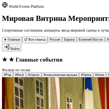
World Events Platform
Мировая Витрина Мероприят
Спортивные состязания, концерты звезд мировой сцены и лучш
★ Главные
📋 Все сеансы
Россия
Европа
Ближний Восток
А
Войти
★
★ Главные события
Фильтр по тегам:
#
Pop
#
Rock
#
classic
#
классическая музыка
#
Opera
#
show