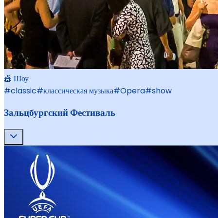
🎪 Шоу
#
classic
#
классическая музыка
#
Opera
#
show
Зальцбургский Фестиваль