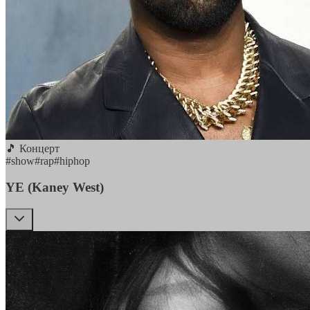
🎵 Концерт
#
show
#
rap
#
hiphop
YE (Kaney West)