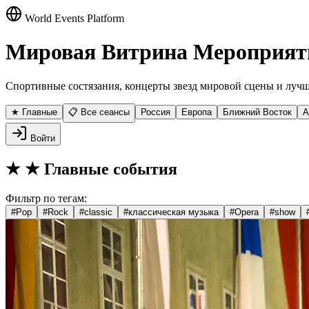
World Events Platform
Мировая Витрина Мероприят
Спортивные состязания, концерты звезд мировой сцены и лучш
★ Главные
📋 Все сеансы
Россия
Европа
Ближний Восток
А
Войти
★
★ Главные события
Фильтр по тегам:
#
Pop
#
Rock
#
classic
#
классическая музыка
#
Opera
#
show