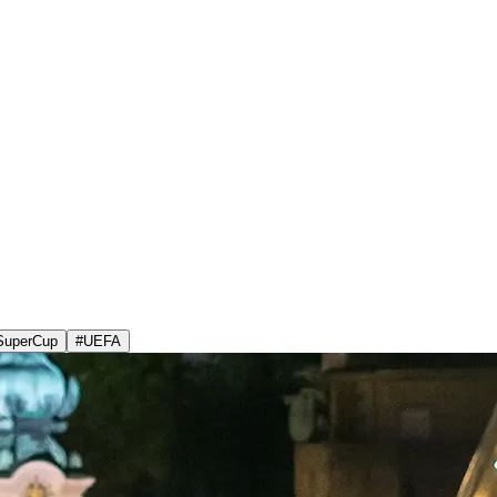
SuperCup
#
UEFA