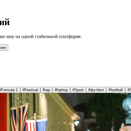
ий
ие шоу на одной стабильной платформе.
зия
#
Formula 1
#
Festival
#
rap
#
hiphop
#
Sport
#
футбол
#
football
#