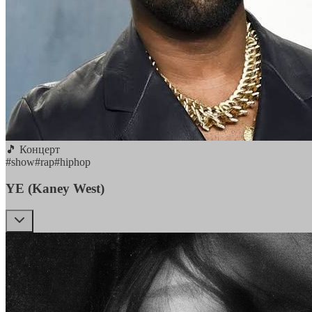
🎵 Концерт
#
show
#
rap
#
hiphop
YE (Kaney West)