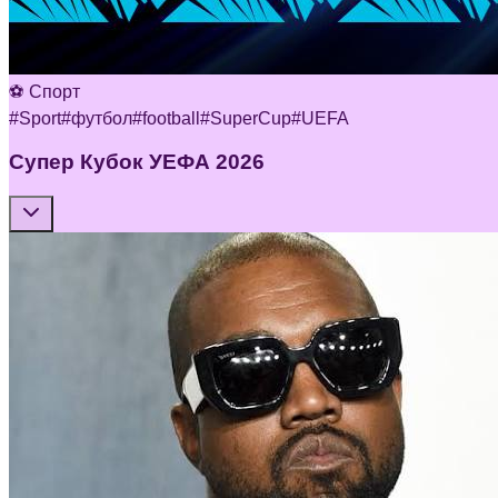
⚽ Спорт
#
Sport
#
футбол
#
football
#
SuperCup
#
UEFA
Супер Кубок УЕФА 2026