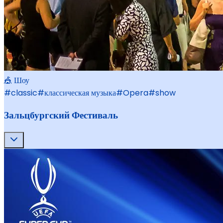
🎪 Шоу
#
classic
#
классическая музыка
#
Opera
#
show
Зальцбургский Фестиваль