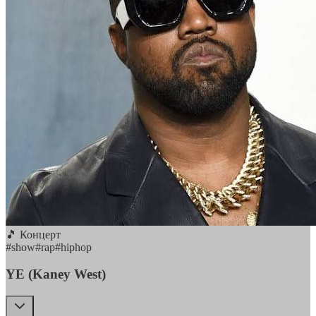
🎵 Концерт
#
show
#
rap
#
hiphop
YE (Kaney West)