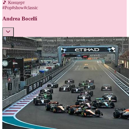
🎵 Концерт
#
Pop
#
show
#
classic
Andrea Bocelli