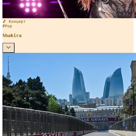
🎵 Концерт
#
Pop
Shakira