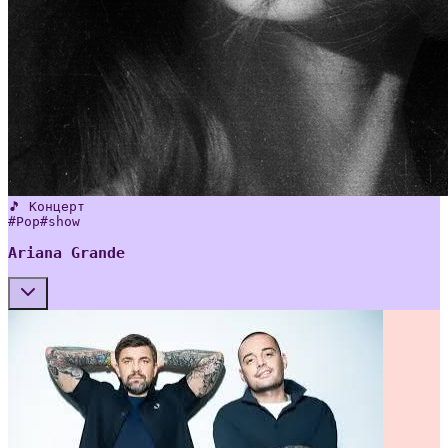
🎵 Концерт
#
Pop
#
show
Ariana Grande