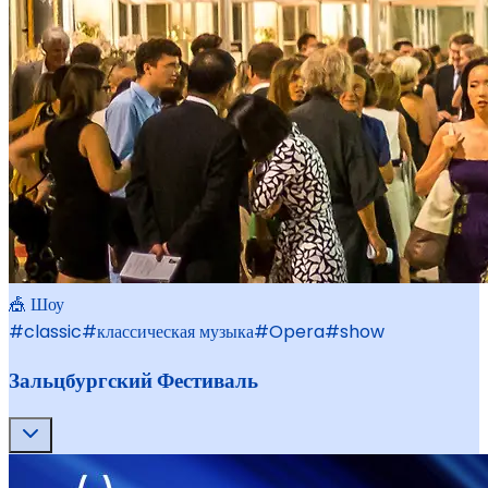
🎪 Шоу
#
classic
#
классическая музыка
#
Opera
#
show
Зальцбургский Фестиваль