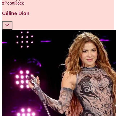
#
Pop
#
Rock
Céline Dion