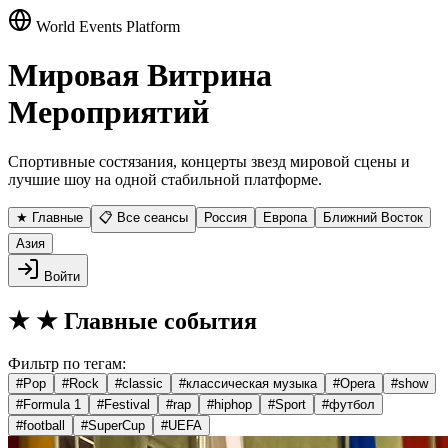
World Events Platform
Мировая Витрина
Мероприятий
Спортивные состязания, концерты звезд мировой сцены и
лучшие шоу на одной стабильной платформе.
★ Главные
📋 Все сеансы
Россия
Европа
Ближний Восток
Азия
Войти
★
★ Главные события
Фильтр по тегам:
#
Pop
#
Rock
#
classic
#
классическая музыка
#
Opera
#
show
#
Formula 1
#
Festival
#
rap
#
hiphop
#
Sport
#
футбол
#
football
#
SuperCup
#
UEFA