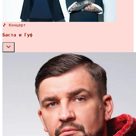
🎵 Концерт
Баста и Гуф