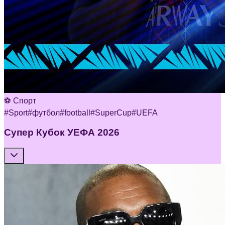
⚽ Спорт
#
Sport
#
футбол
#
football
#
SuperCup
#
UEFA
Супер Кубок УЕФА 2026