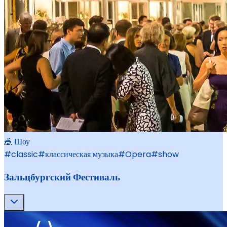
🎪 Шоу
#
classic
#
классическая музыка
#
Opera
#
show
Зальцбургский Фестиваль