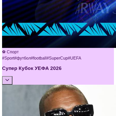
⚽ Спорт
#
Sport
#
футбол
#
football
#
SuperCup
#
UEFA
Супер Кубок УЕФА 2026