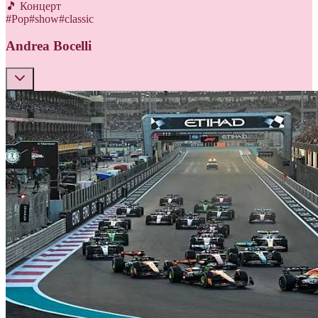
🎵 Концерт
#
Pop
#
show
#
classic
Andrea Bocelli