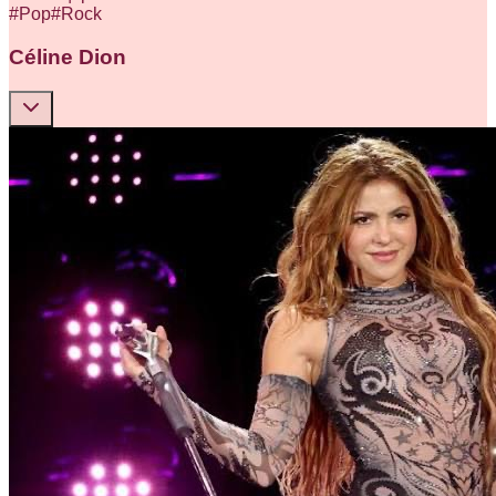
#
Pop
#
Rock
Céline Dion