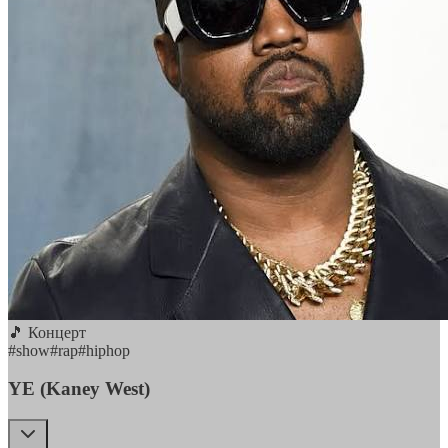
🎵 Концерт
#
show
#
rap
#
hiphop
YE (Kaney West)