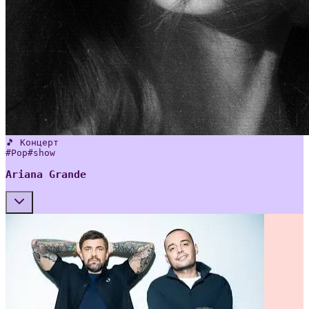
🎵 Концерт
#
Pop
#
show
Ariana Grande