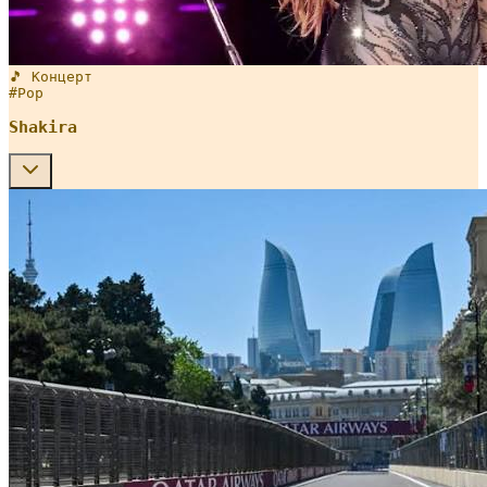
🎵 Концерт
#
Pop
Shakira