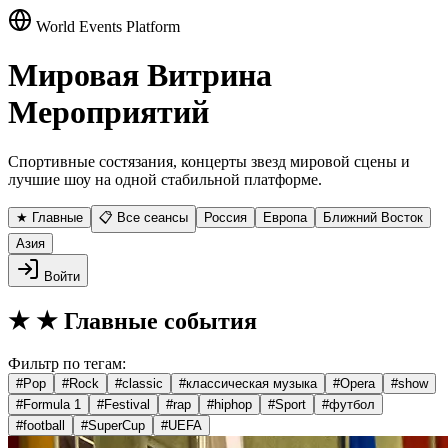
World Events Platform
Мировая Витрина
Мероприятий
Спортивные состязания, концерты звезд мировой сцены и
лучшие шоу на одной стабильной платформе.
★ Главные
📋 Все сеансы
Россия
Европа
Ближний Восток
Азия
Войти
★
★ Главные события
Фильтр по тегам:
#
Pop
#
Rock
#
classic
#
классическая музыка
#
Opera
#
show
#
Formula 1
#
Festival
#
rap
#
hiphop
#
Sport
#
футбол
#
football
#
SuperCup
#
UEFA