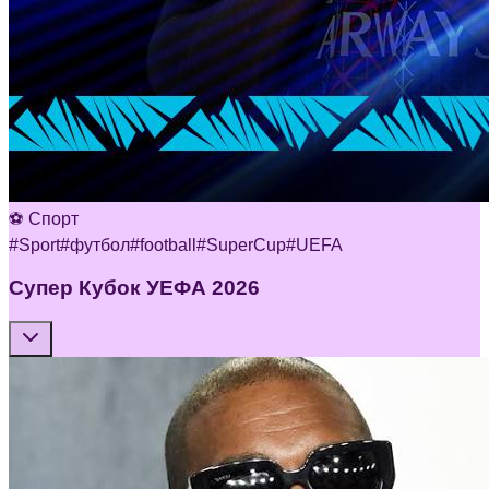
⚽ Спорт
#
Sport
#
футбол
#
football
#
SuperCup
#
UEFA
Супер Кубок УЕФА 2026