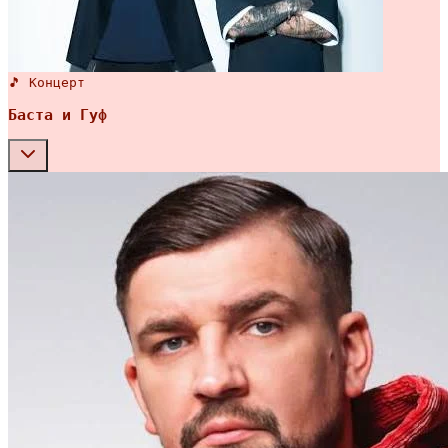
🎵 Концерт
Баста и Гуф