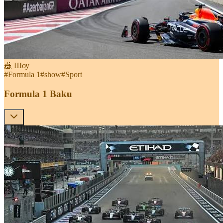
🎪 Шоу
#
Formula 1
#
show
#
Sport
Formula 1 Baku