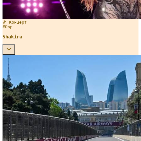
🎵 Концерт
#
Pop
Shakira