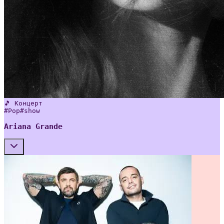
🎵 Концерт
#
Pop
#
show
Ariana Grande