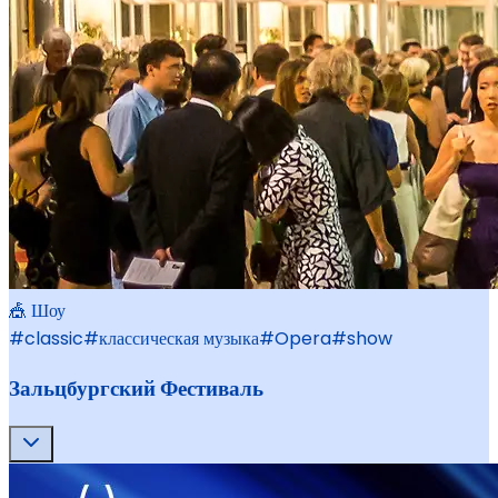
🎪 Шоу
#
classic
#
классическая музыка
#
Opera
#
show
Зальцбургский Фестиваль