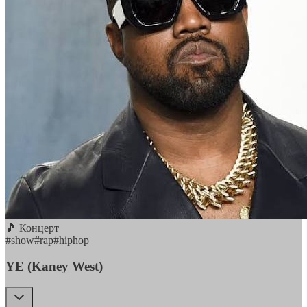
🎵 Концерт
#
show
#
rap
#
hiphop
YE (Kaney West)