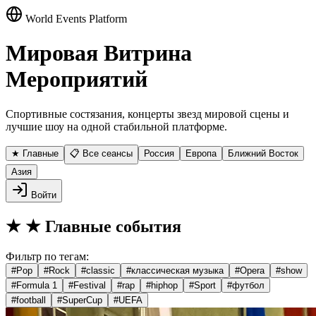
World Events Platform
Мировая Витрина
Мероприятий
Спортивные состязания, концерты звезд мировой сцены и
лучшие шоу на одной стабильной платформе.
★ Главные
📋 Все сеансы
Россия
Европа
Ближний Восток
Азия
Войти
★
★ Главные события
Фильтр по тегам:
#
Pop
#
Rock
#
classic
#
классическая музыка
#
Opera
#
show
#
Formula 1
#
Festival
#
rap
#
hiphop
#
Sport
#
футбол
#
football
#
SuperCup
#
UEFA