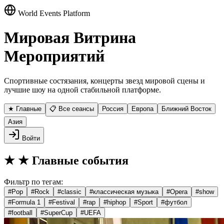
World Events Platform
Мировая Витрина
Мероприятий
Спортивные состязания, концерты звезд мировой сцены и
лучшие шоу на одной стабильной платформе.
★ Главные
📋 Все сеансы
Россия
Европа
Ближний Восток
Азия
Войти
★
★ Главные события
Фильтр по тегам:
#
Pop
#
Rock
#
classic
#
классическая музыка
#
Opera
#
show
#
Formula 1
#
Festival
#
rap
#
hiphop
#
Sport
#
футбол
#
football
#
SuperCup
#
UEFA