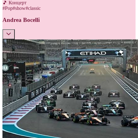
🎵 Концерт
#
Pop
#
show
#
classic
Andrea Bocelli