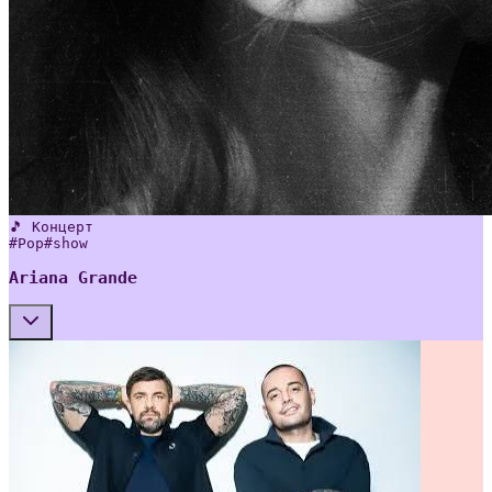
🎵 Концерт
#
Pop
#
show
Ariana Grande