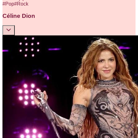
#
Pop
#
Rock
Céline Dion