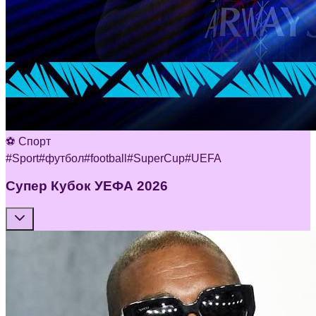
⚽ Спорт
#
Sport
#
футбол
#
football
#
SuperCup
#
UEFA
Супер Кубок УЕФА 2026