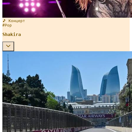
🎵 Концерт
#
Pop
Shakira