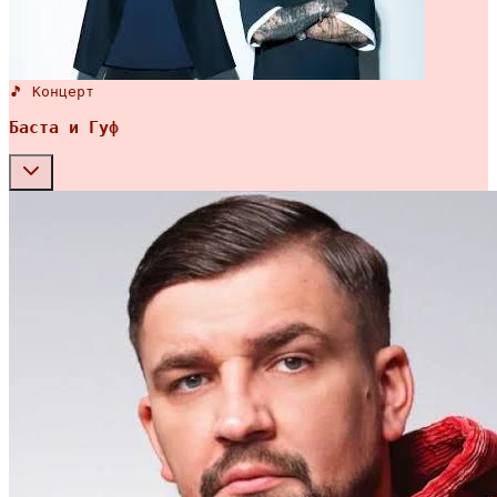
🎵 Концерт
Баста и Гуф