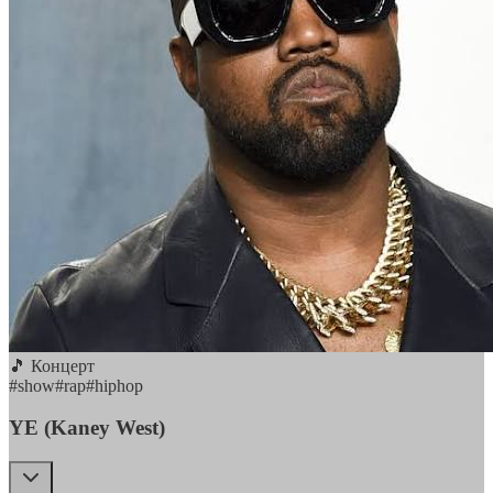
🎵 Концерт
#
show
#
rap
#
hiphop
YE (Kaney West)