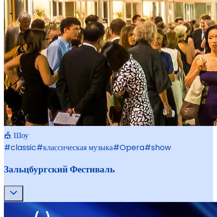
🎪 Шоу
#
classic
#
классическая музыка
#
Opera
#
show
Зальцбургский Фестиваль