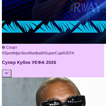
⚽ Спорт
#
Sport
#
футбол
#
football
#
SuperCup
#
UEFA
Супер Кубок УЕФА 2026