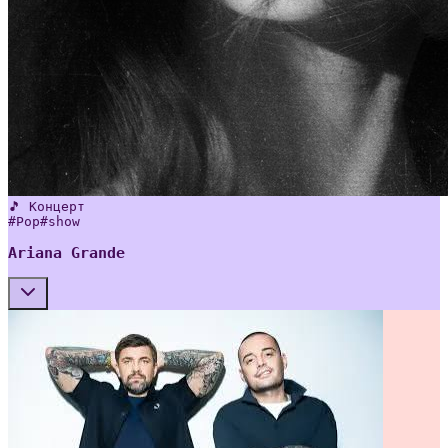
🎵 Концерт
#
Pop
#
show
Ariana Grande