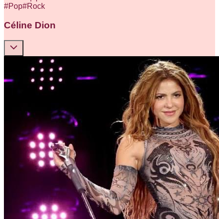
#
Pop
#
Rock
Céline Dion