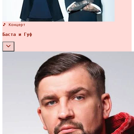
🎵 Концерт
Баста и Гуф