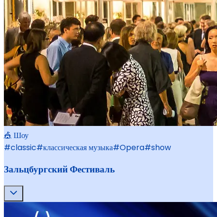
🎪 Шоу
#
classic
#
классическая музыка
#
Opera
#
show
Зальцбургский Фестиваль