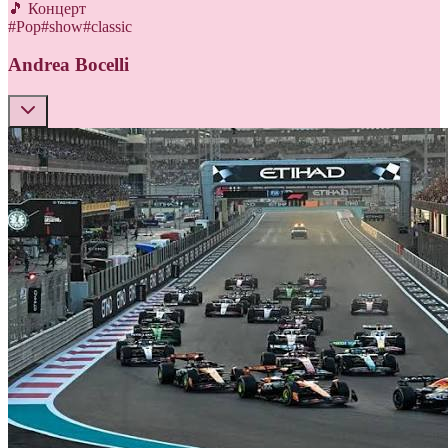
🎵 Концерт
#
Pop
#
show
#
classic
Andrea Bocelli