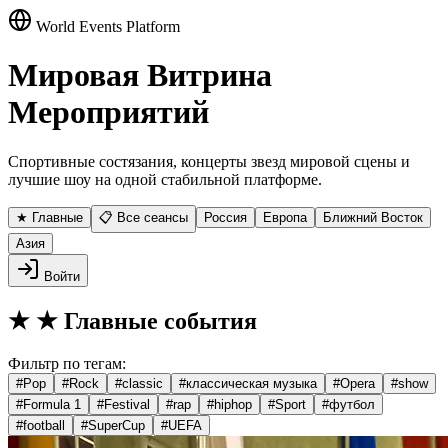
World Events Platform
Мировая Витрина
Мероприятий
Спортивные состязания, концерты звезд мировой сцены и
лучшие шоу на одной стабильной платформе.
★ Главные
📋 Все сеансы
Россия
Европа
Ближний Восток
Азия
Войти
★
★ Главные события
Фильтр по тегам:
#
Pop
#
Rock
#
classic
#
классическая музыка
#
Opera
#
show
#
Formula 1
#
Festival
#
rap
#
hiphop
#
Sport
#
футбол
#
football
#
SuperCup
#
UEFA