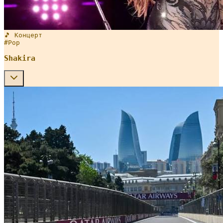
🎵 Концерт
#
Pop
Shakira