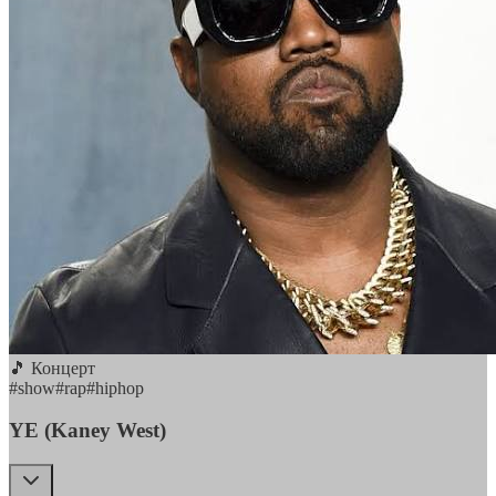
🎵 Концерт
#
show
#
rap
#
hiphop
YE (Kaney West)