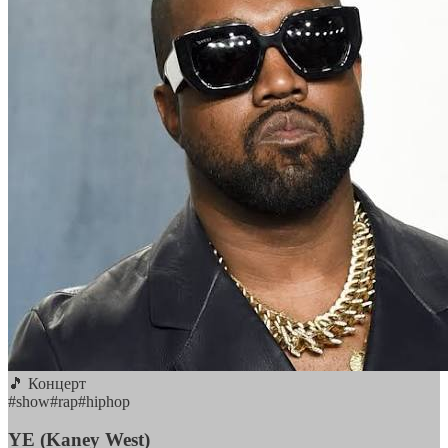
🎵 Концерт
#
show
#
rap
#
hiphop
YE (Kaney West)