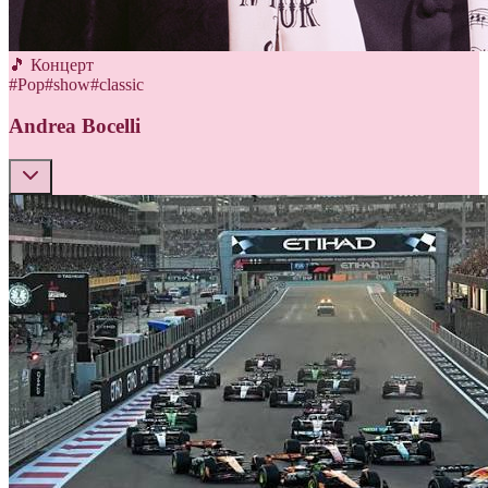
🎵 Концерт
#
Pop
#
show
#
classic
Andrea Bocelli