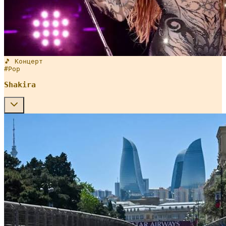
🎵 Концерт
#
Pop
Shakira