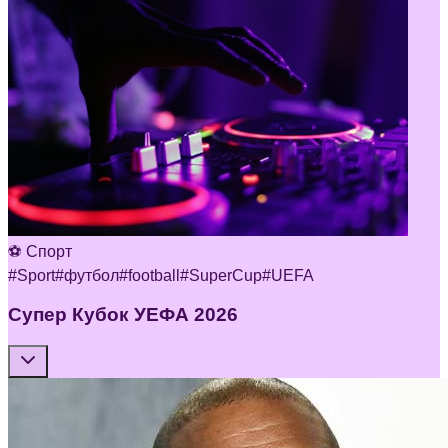
⚽ Спорт
#
Sport
#
футбол
#
football
#
SuperCup
#
UEFA
Супер Кубок УЕФА 2026