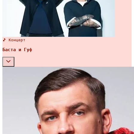
🎵 Концерт
Баста и Гуф