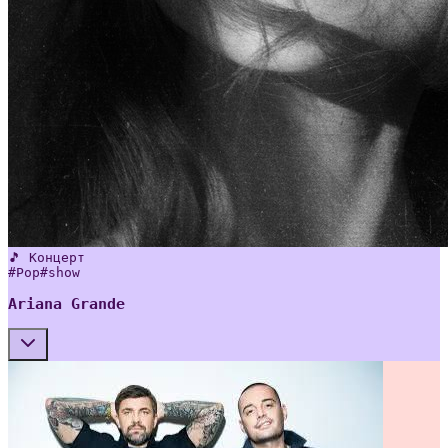
🎵 Концерт
#
Pop
#
show
Ariana Grande