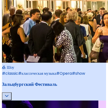
🎪 Шоу
#
classic
#
классическая музыка
#
Opera
#
show
Зальцбургский Фестиваль