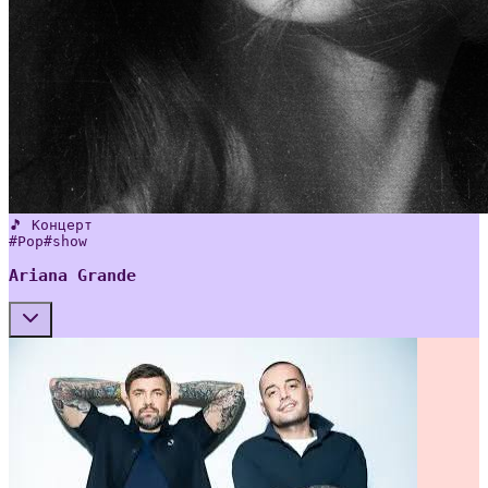
🎵 Концерт
#
Pop
#
show
Ariana Grande