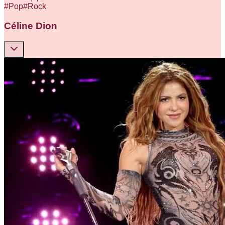
#
Pop
#
Rock
Céline Dion