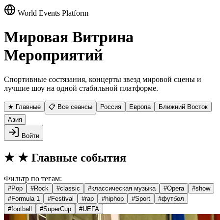
World Events Platform
Мировая Витрина
Мероприятий
Спортивные состязания, концерты звезд мировой сцены и
лучшие шоу на одной стабильной платформе.
★ Главные
📋 Все сеансы
Россия
Европа
Ближний Восток
Азия
Войти
★
★ Главные события
Фильтр по тегам:
#
Pop
#
Rock
#
classic
#
классическая музыка
#
Opera
#
show
#
Formula 1
#
Festival
#
rap
#
hiphop
#
Sport
#
футбол
#
football
#
SuperCup
#
UEFA