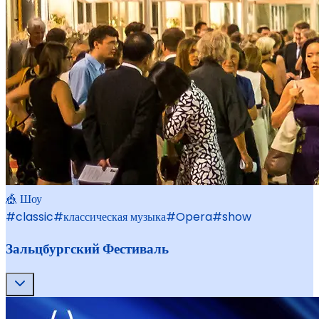
🎪 Шоу
#
classic
#
классическая музыка
#
Opera
#
show
Зальцбургский Фестиваль