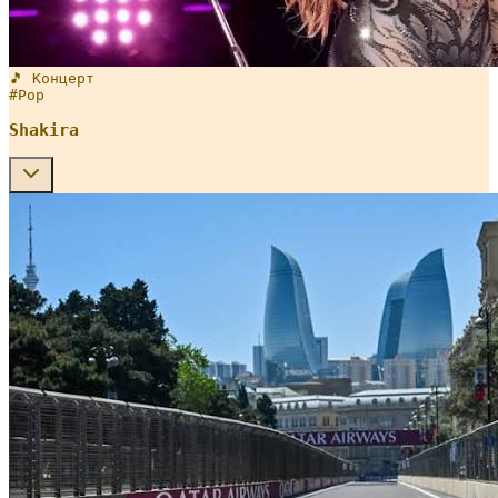
🎵 Концерт
#
Pop
Shakira