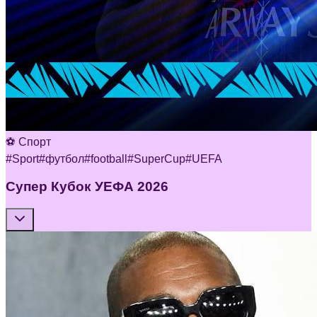
⚽ Спорт
#
Sport
#
футбол
#
football
#
SuperCup
#
UEFA
Супер Кубок УЕФА 2026