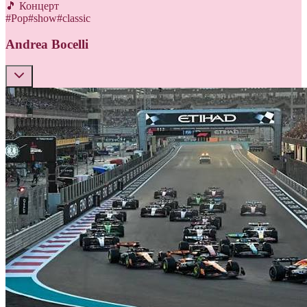
🎵 Концерт
#
Pop
#
show
#
classic
Andrea Bocelli