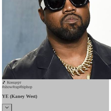
🎵 Концерт
#
show
#
rap
#
hiphop
YE (Kaney West)