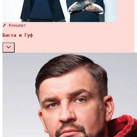
🎵 Концерт
Баста и Гуф