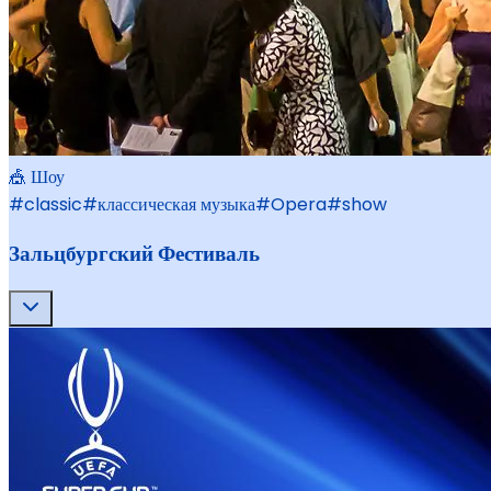
🎪 Шоу
#
classic
#
классическая музыка
#
Opera
#
show
Зальцбургский Фестиваль