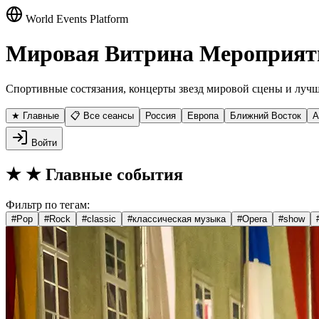
World Events Platform
Мировая Витрина Мероприят
Спортивные состязания, концерты звезд мировой сцены и лучш
★ Главные
📋 Все сеансы
Россия
Европа
Ближний Восток
А
Войти
★
★ Главные события
Фильтр по тегам:
#
Pop
#
Rock
#
classic
#
классическая музыка
#
Opera
#
show