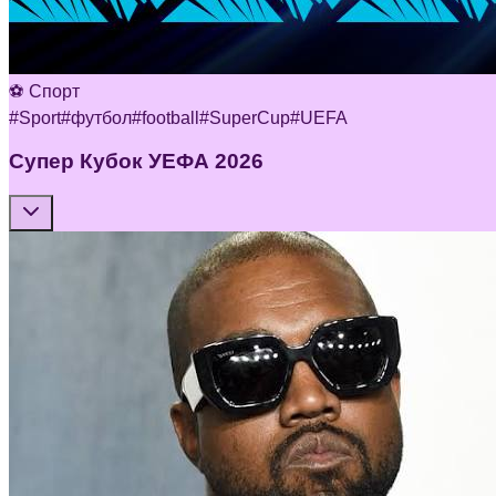
⚽ Спорт
#
Sport
#
футбол
#
football
#
SuperCup
#
UEFA
Супер Кубок УЕФА 2026