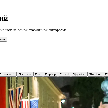
ий
ие шоу на одной стабильной платформе.
зия
#
Formula 1
#
Festival
#
rap
#
hiphop
#
Sport
#
футбол
#
football
#