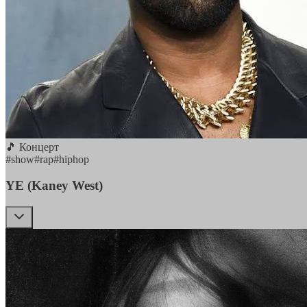
🎵 Концерт
#
show
#
rap
#
hiphop
YE (Kaney West)