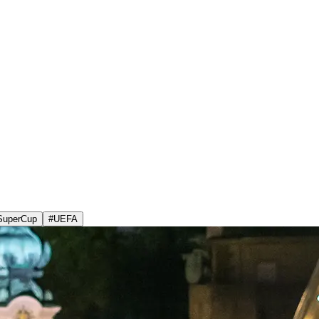
SuperCup
#
UEFA