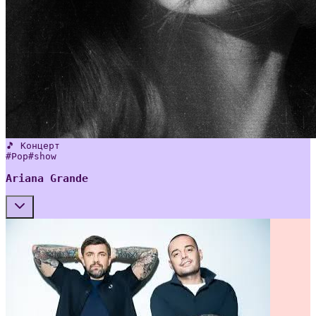
🎵 Концерт
#
Pop
#
show
Ariana Grande