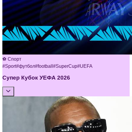
⚽ Спорт
#
Sport
#
футбол
#
football
#
SuperCup
#
UEFA
Супер Кубок УЕФА 2026