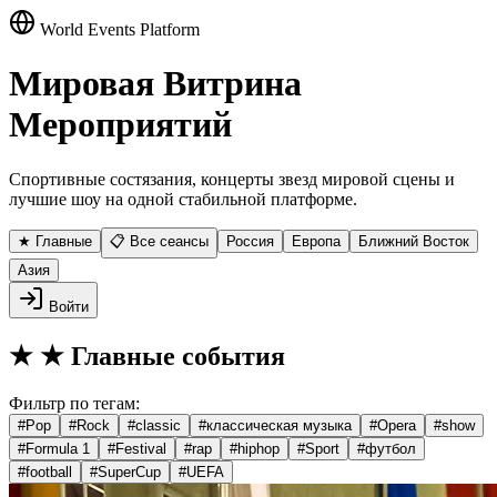
World Events Platform
Мировая Витрина
Мероприятий
Спортивные состязания, концерты звезд мировой сцены и
лучшие шоу на одной стабильной платформе.
★ Главные
📋 Все сеансы
Россия
Европа
Ближний Восток
Азия
Войти
★
★ Главные события
Фильтр по тегам:
#
Pop
#
Rock
#
classic
#
классическая музыка
#
Opera
#
show
#
Formula 1
#
Festival
#
rap
#
hiphop
#
Sport
#
футбол
#
football
#
SuperCup
#
UEFA