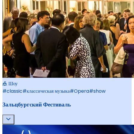
🎪 Шоу
#
classic
#
классическая музыка
#
Opera
#
show
Зальцбургский Фестиваль