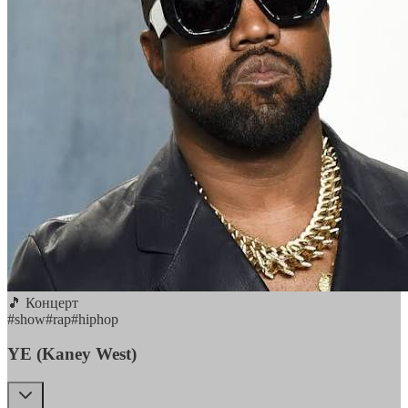
🎵 Концерт
#
show
#
rap
#
hiphop
YE (Kaney West)