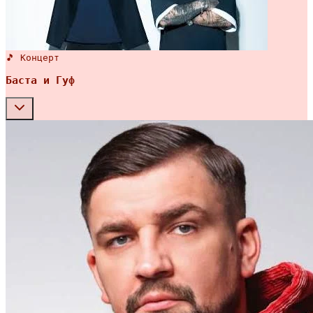
🎵 Концерт
Баста и Гуф