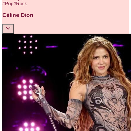
#
Pop
#
Rock
Céline Dion