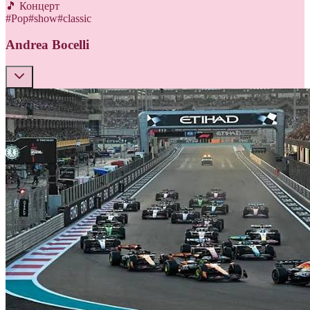
🎵 Концерт
#
Pop
#
show
#
classic
Andrea Bocelli