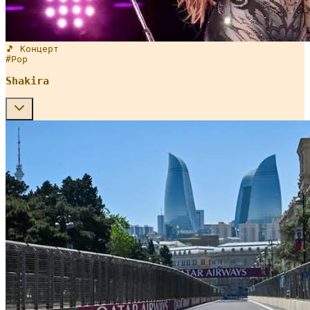
🎵 Концерт
#
Pop
Shakira