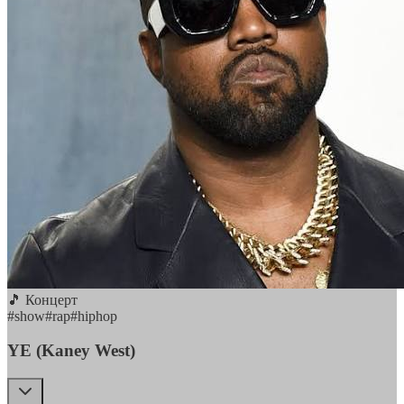
🎵 Концерт
#
show
#
rap
#
hiphop
YE (Kaney West)