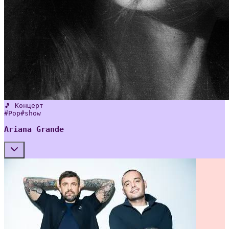
🎵 Концерт
#
Pop
#
show
Ariana Grande