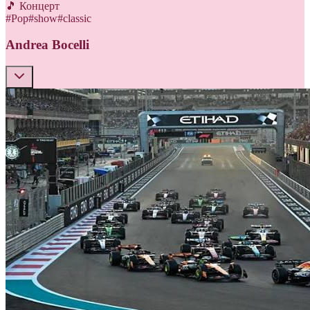
🎵 Концерт
#
Pop
#
show
#
classic
Andrea Bocelli