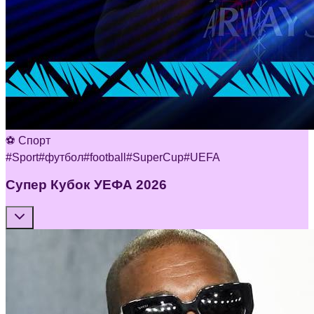
⚽ Спорт
#
Sport
#
футбол
#
football
#
SuperCup
#
UEFA
Супер Кубок УЕФА 2026