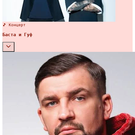
🎵 Концерт
Баста и Гуф