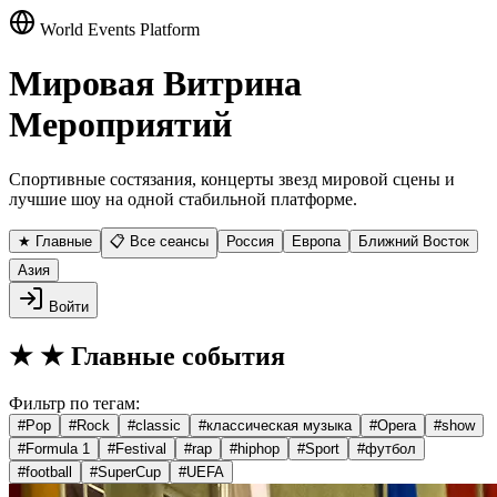
World Events Platform
Мировая Витрина
Мероприятий
Спортивные состязания, концерты звезд мировой сцены и
лучшие шоу на одной стабильной платформе.
★ Главные
📋 Все сеансы
Россия
Европа
Ближний Восток
Азия
Войти
★
★ Главные события
Фильтр по тегам:
#
Pop
#
Rock
#
classic
#
классическая музыка
#
Opera
#
show
#
Formula 1
#
Festival
#
rap
#
hiphop
#
Sport
#
футбол
#
football
#
SuperCup
#
UEFA