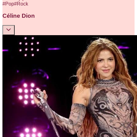
#
Pop
#
Rock
Céline Dion