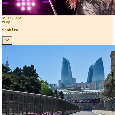
🎵 Концерт
#
Pop
Shakira