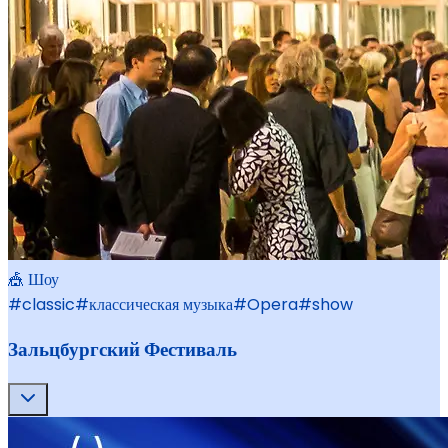
🎪 Шоу
#
classic
#
классическая музыка
#
Opera
#
show
Зальцбургский Фестиваль