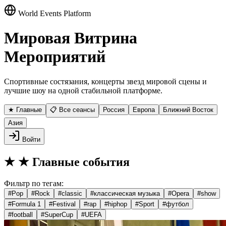
World Events Platform
Мировая Витрина
Мероприятий
Спортивные состязания, концерты звезд мировой сцены и
лучшие шоу на одной стабильной платформе.
★ Главные
📋 Все сеансы
Россия
Европа
Ближний Восток
Азия
Войти
★
★ Главные события
Фильтр по тегам:
#
Pop
#
Rock
#
classic
#
классическая музыка
#
Opera
#
show
#
Formula 1
#
Festival
#
rap
#
hiphop
#
Sport
#
футбол
#
football
#
SuperCup
#
UEFA