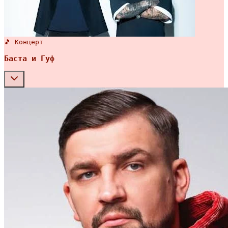
🎵 Концерт
Баста и Гуф