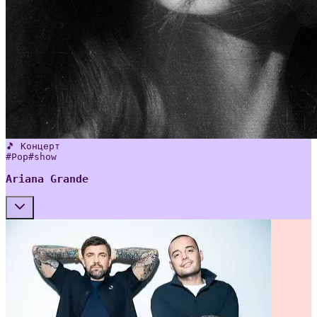
🎵 Концерт
#
Pop
#
show
Ariana Grande