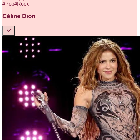
#
Pop
#
Rock
Céline Dion