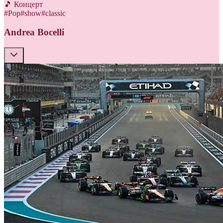
🎵 Концерт
#
Pop
#
show
#
classic
Andrea Bocelli