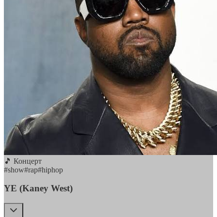
🎵 Концерт
#
show
#
rap
#
hiphop
YE (Kaney West)