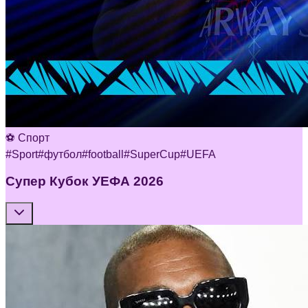
⚽ Спорт
#
Sport
#
футбол
#
football
#
SuperCup
#
UEFA
Супер Кубок УЕФА 2026