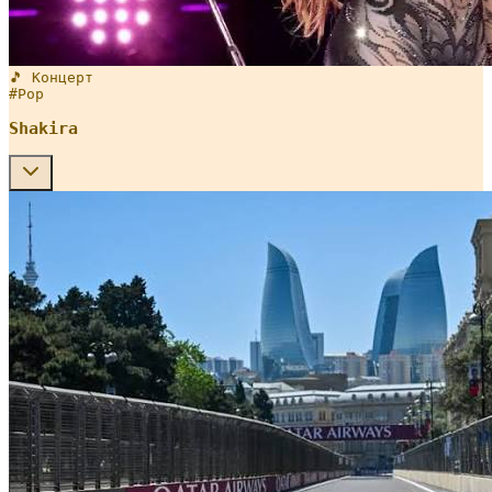
🎵 Концерт
#
Pop
Shakira