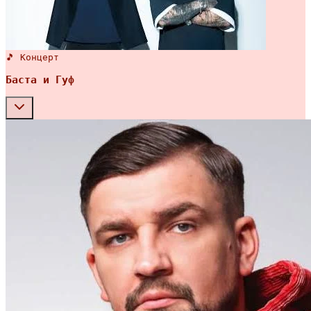
🎵 Концерт
Баста и Гуф