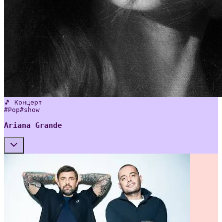
🎵 Концерт
#
Pop
#
show
Ariana Grande