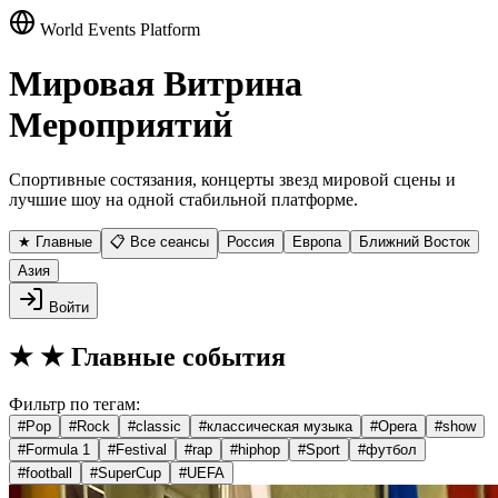
World Events Platform
Мировая Витрина
Мероприятий
Спортивные состязания, концерты звезд мировой сцены и
лучшие шоу на одной стабильной платформе.
★ Главные
📋 Все сеансы
Россия
Европа
Ближний Восток
Азия
Войти
★
★ Главные события
Фильтр по тегам:
#
Pop
#
Rock
#
classic
#
классическая музыка
#
Opera
#
show
#
Formula 1
#
Festival
#
rap
#
hiphop
#
Sport
#
футбол
#
football
#
SuperCup
#
UEFA