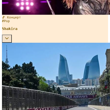
🎵 Концерт
#
Pop
Shakira