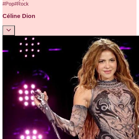
#
Pop
#
Rock
Céline Dion