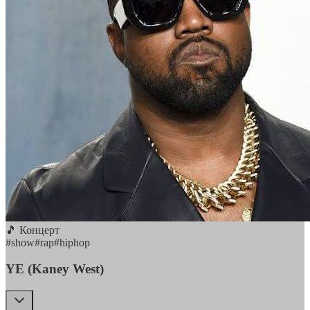
🎵 Концерт
#
show
#
rap
#
hiphop
YE (Kaney West)