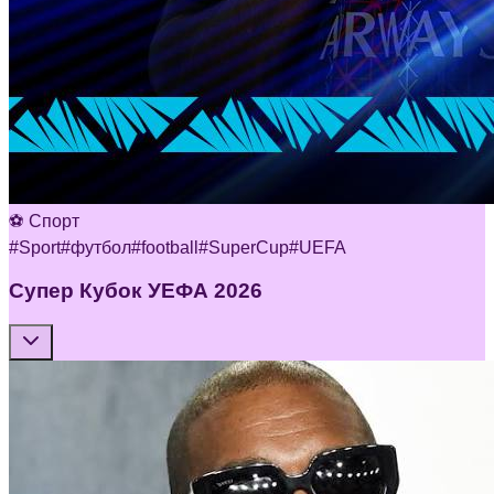
⚽ Спорт
#
Sport
#
футбол
#
football
#
SuperCup
#
UEFA
Супер Кубок УЕФА 2026