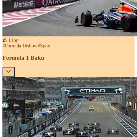
🎪 Шоу
#
Formula 1
#
show
#
Sport
Formula 1 Baku