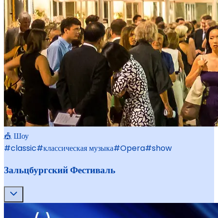
🎪 Шоу
#
classic
#
классическая музыка
#
Opera
#
show
Зальцбургский Фестиваль