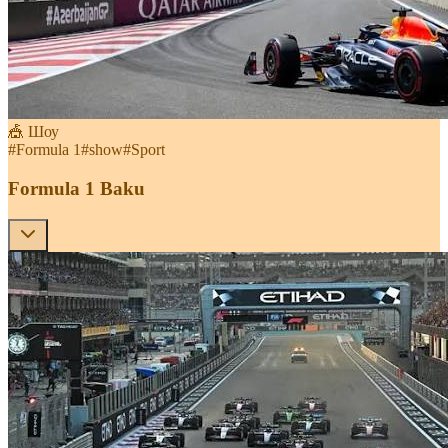
🎪 Шоу
#
Formula 1
#
show
#
Sport
Formula 1 Baku