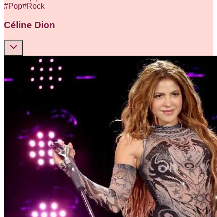
#
Pop
#
Rock
Céline Dion