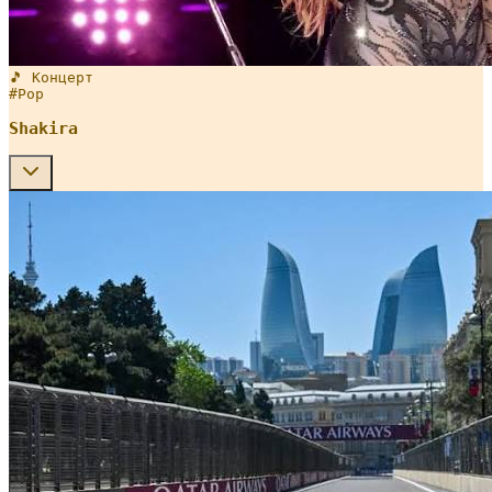
🎵 Концерт
#
Pop
Shakira