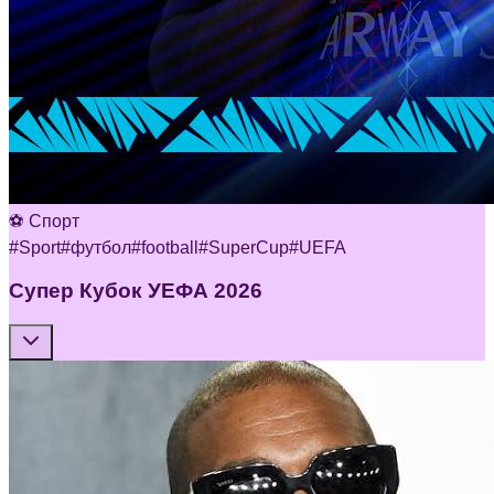
⚽ Спорт
#
Sport
#
футбол
#
football
#
SuperCup
#
UEFA
Супер Кубок УЕФА 2026