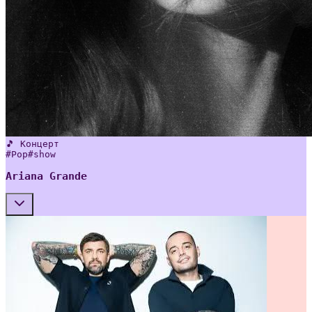
🎵 Концерт
#
Pop
#
show
Ariana Grande