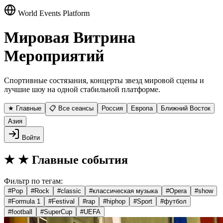
World Events Platform
Мировая Витрина
Мероприятий
Спортивные состязания, концерты звезд мировой сцены и
лучшие шоу на одной стабильной платформе.
★ Главные
📋 Все сеансы
Россия
Европа
Ближний Восток
Азия
Войти
★
★ Главные события
Фильтр по тегам:
#
Pop
#
Rock
#
classic
#
классическая музыка
#
Opera
#
show
#
Formula 1
#
Festival
#
rap
#
hiphop
#
Sport
#
футбол
#
football
#
SuperCup
#
UEFA