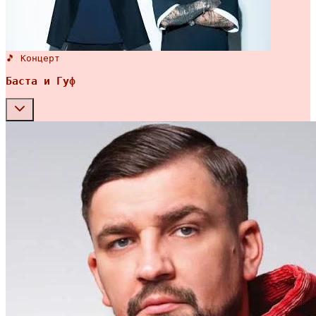
🎵 Концерт
Баста и Гуф