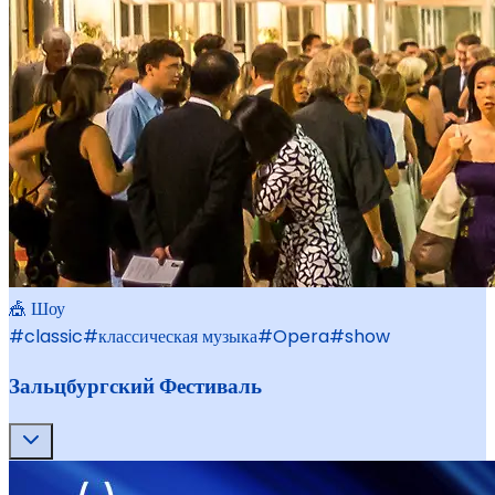
🎪 Шоу
#
classic
#
классическая музыка
#
Opera
#
show
Зальцбургский Фестиваль