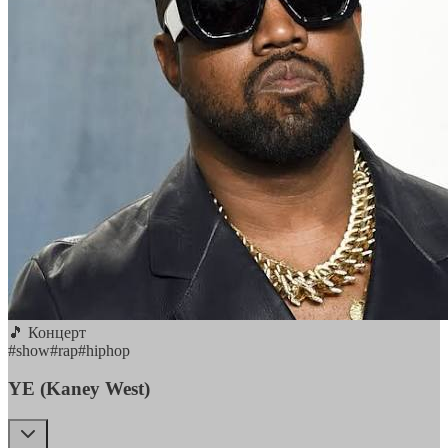
🎵 Концерт
#
show
#
rap
#
hiphop
YE (Kaney West)