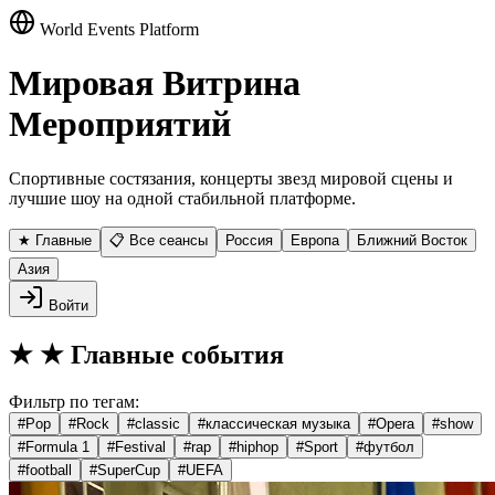
World Events Platform
Мировая Витрина
Мероприятий
Спортивные состязания, концерты звезд мировой сцены и
лучшие шоу на одной стабильной платформе.
★ Главные
📋 Все сеансы
Россия
Европа
Ближний Восток
Азия
Войти
★
★ Главные события
Фильтр по тегам:
#
Pop
#
Rock
#
classic
#
классическая музыка
#
Opera
#
show
#
Formula 1
#
Festival
#
rap
#
hiphop
#
Sport
#
футбол
#
football
#
SuperCup
#
UEFA