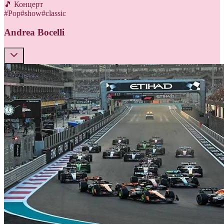
🎵 Концерт
#
Pop
#
show
#
classic
Andrea Bocelli