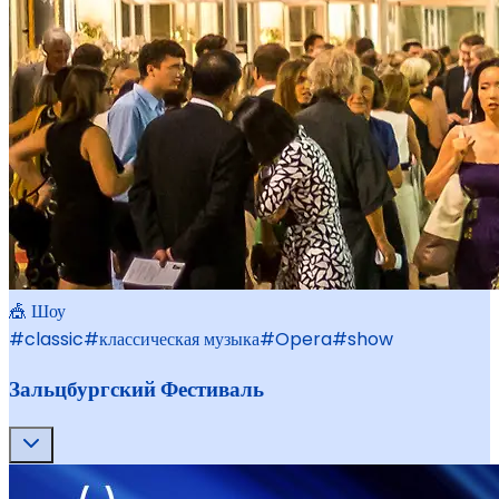
🎪 Шоу
#
classic
#
классическая музыка
#
Opera
#
show
Зальцбургский Фестиваль