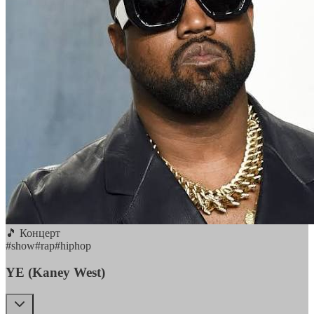
🎵 Концерт
#
show
#
rap
#
hiphop
YE (Kaney West)