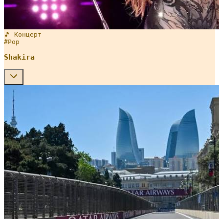
🎵 Концерт
#
Pop
Shakira