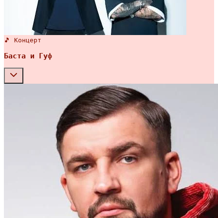
🎵 Концерт
Баста и Гуф