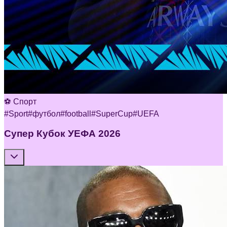
⚽ Спорт
#
Sport
#
футбол
#
football
#
SuperCup
#
UEFA
Супер Кубок УЕФА 2026