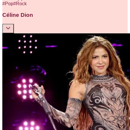
#
Pop
#
Rock
Céline Dion