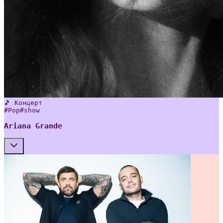
🎵 Концерт
#
Pop
#
show
Ariana Grande