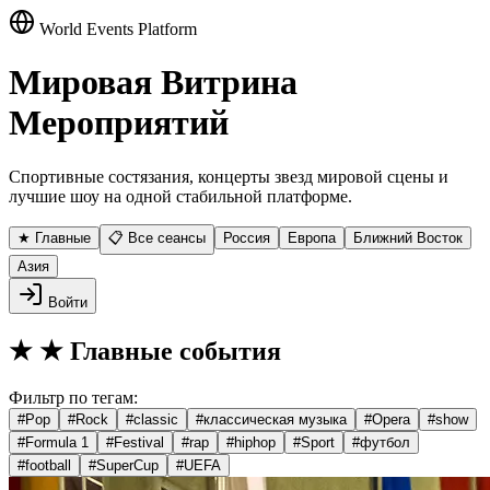
World Events Platform
Мировая Витрина
Мероприятий
Спортивные состязания, концерты звезд мировой сцены и
лучшие шоу на одной стабильной платформе.
★ Главные
📋 Все сеансы
Россия
Европа
Ближний Восток
Азия
Войти
★
★ Главные события
Фильтр по тегам:
#
Pop
#
Rock
#
classic
#
классическая музыка
#
Opera
#
show
#
Formula 1
#
Festival
#
rap
#
hiphop
#
Sport
#
футбол
#
football
#
SuperCup
#
UEFA