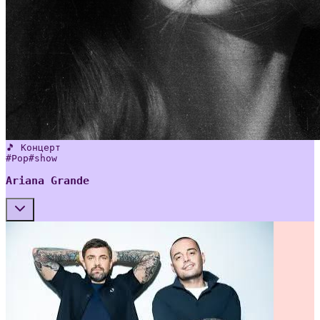
🎵 Концерт
#
Pop
#
show
Ariana Grande