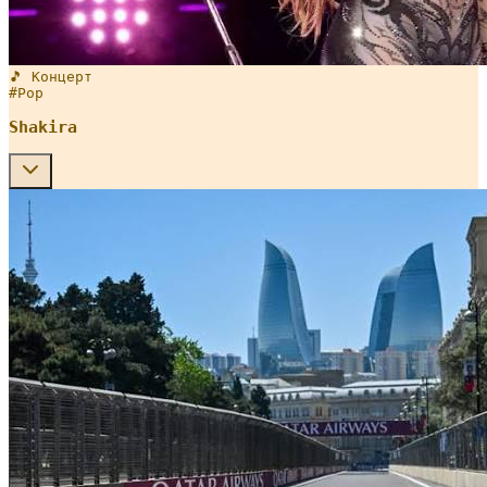
🎵 Концерт
#
Pop
Shakira