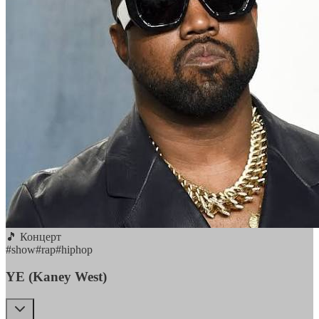
🎵 Концерт
#
show
#
rap
#
hiphop
YE (Kaney West)