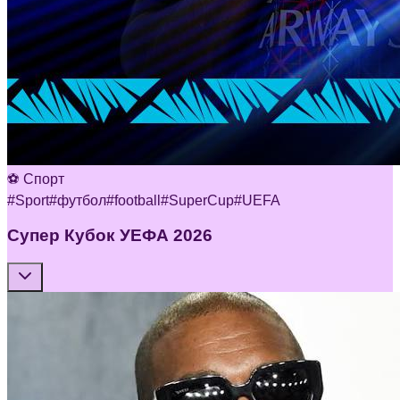
⚽ Спорт
#
Sport
#
футбол
#
football
#
SuperCup
#
UEFA
Супер Кубок УЕФА 2026