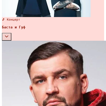
🎵 Концерт
Баста и Гуф