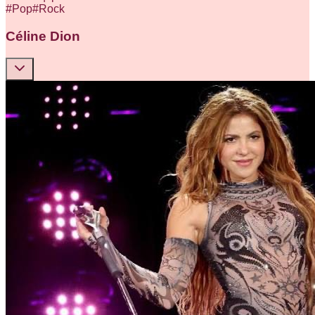
#
Pop
#
Rock
Céline Dion