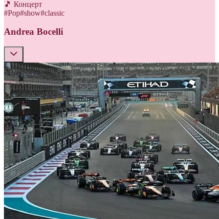
🎵 Концерт
#
Pop
#
show
#
classic
Andrea Bocelli