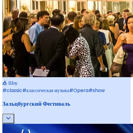
🎪 Шоу
#
classic
#
классическая музыка
#
Opera
#
show
Зальцбургский Фестиваль