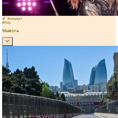
🎵 Концерт
#
Pop
Shakira