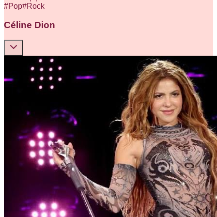
#
Pop
#
Rock
Céline Dion