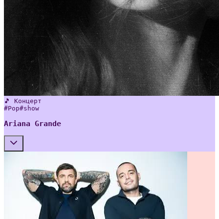
🎵 Концерт
#
Pop
#
show
Ariana Grande