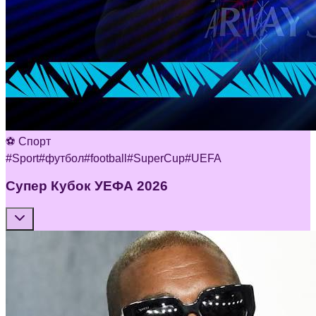
⚽ Спорт
#
Sport
#
футбол
#
football
#
SuperCup
#
UEFA
Супер Кубок УЕФА 2026