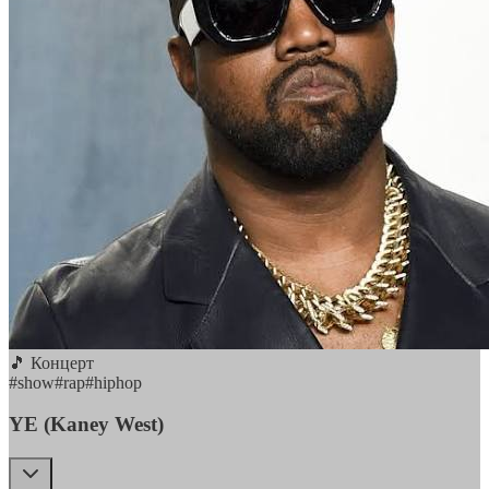
🎵 Концерт
#
show
#
rap
#
hiphop
YE (Kaney West)