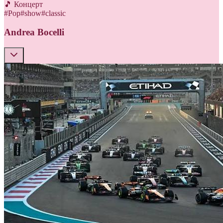
🎵 Концерт
#
Pop
#
show
#
classic
Andrea Bocelli