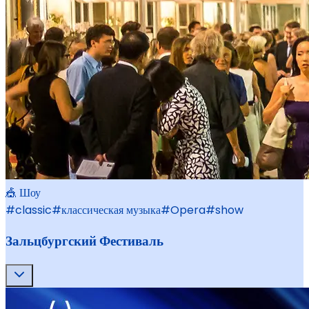
🎪 Шоу
#
classic
#
классическая музыка
#
Opera
#
show
Зальцбургский Фестиваль