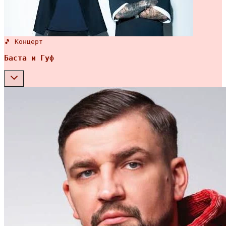
🎵 Концерт
Баста и Гуф