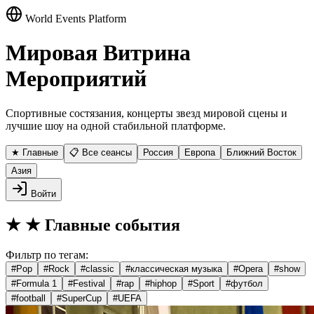
World Events Platform
Мировая Витрина
Мероприятий
Спортивные состязания, концерты звезд мировой сцены и
лучшие шоу на одной стабильной платформе.
★ Главные
📋 Все сеансы
Россия
Европа
Ближний Восток
Азия
Войти
★
★ Главные события
Фильтр по тегам:
#
Pop
#
Rock
#
classic
#
классическая музыка
#
Opera
#
show
#
Formula 1
#
Festival
#
rap
#
hiphop
#
Sport
#
футбол
#
football
#
SuperCup
#
UEFA