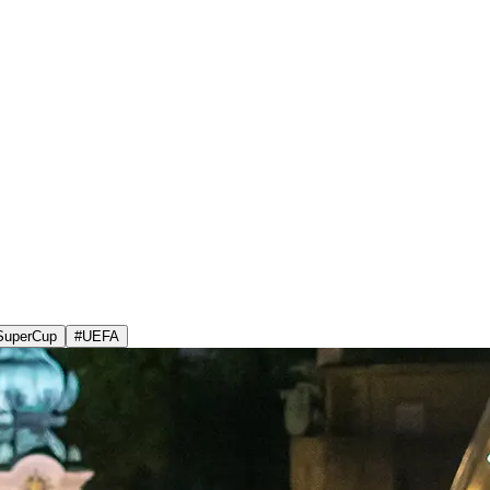
SuperCup
#
UEFA