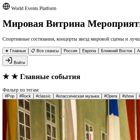
World Events Platform
Мировая Витрина Мероприят
Спортивные состязания, концерты звезд мировой сцены и лучш
★ Главные
📋 Все сеансы
Россия
Европа
Ближний Восток
А
Войти
★
★ Главные события
Фильтр по тегам:
#
Pop
#
Rock
#
classic
#
классическая музыка
#
Opera
#
show