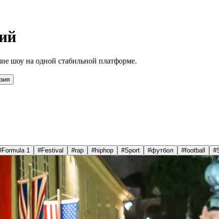
ий
ие шоу на одной стабильной платформе.
зия
#
Formula 1
#
Festival
#
rap
#
hiphop
#
Sport
#
футбол
#
football
#