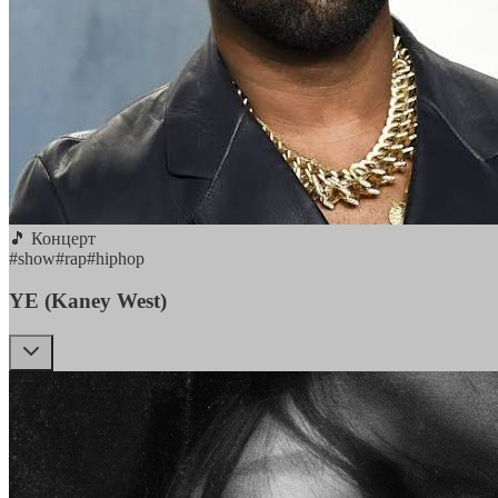
🎵 Концерт
#
show
#
rap
#
hiphop
YE (Kaney West)