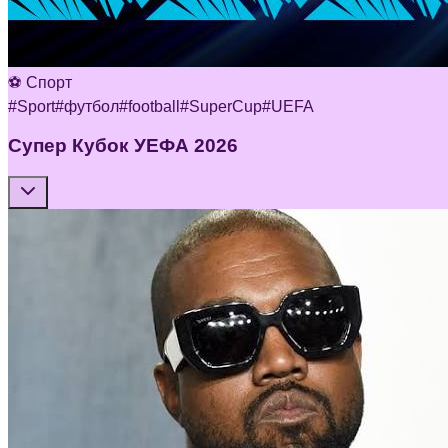
⚽ Спорт
#
Sport
#
футбол
#
football
#
SuperCup
#
UEFA
Супер Кубок УЕФА 2026