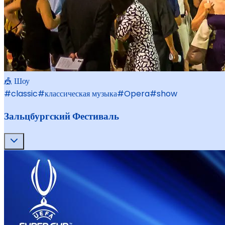
🎪 Шоу
#
classic
#
классическая музыка
#
Opera
#
show
Зальцбургский Фестиваль