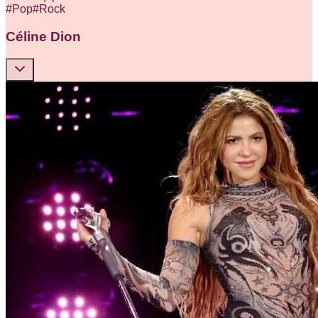
#
Pop
#
Rock
Céline Dion