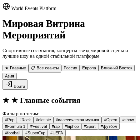
World Events Platform
Мировая Витрина
Мероприятий
Спортивные состязания, концерты звезд мировой сцены и
лучшие шоу на одной стабильной платформе.
★ Главные
📋 Все сеансы
Россия
Европа
Ближний Восток
Азия
Войти
★
★ Главные события
Фильтр по тегам:
#
Pop
#
Rock
#
classic
#
классическая музыка
#
Opera
#
show
#
Formula 1
#
Festival
#
rap
#
hiphop
#
Sport
#
футбол
#
football
#
SuperCup
#
UEFA