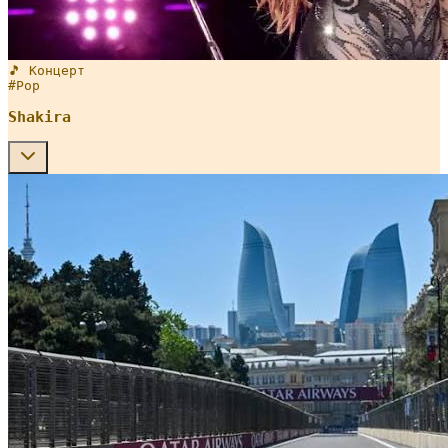
🎵 Концерт
#
Pop
Shakira