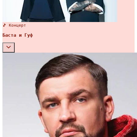
🎵 Концерт
Баста и Гуф