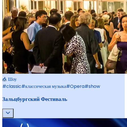
🎪 Шоу
#
classic
#
классическая музыка
#
Opera
#
show
Зальцбургский Фестиваль