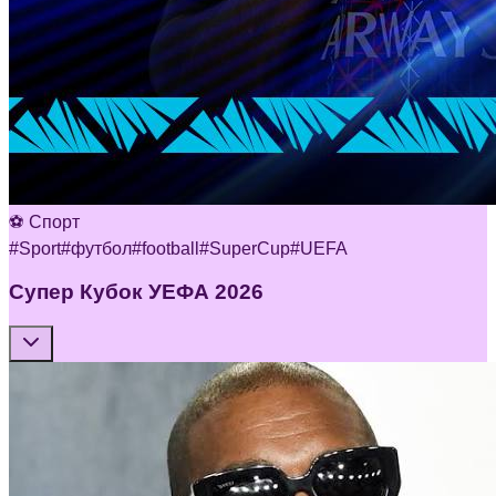
⚽ Спорт
#
Sport
#
футбол
#
football
#
SuperCup
#
UEFA
Супер Кубок УЕФА 2026