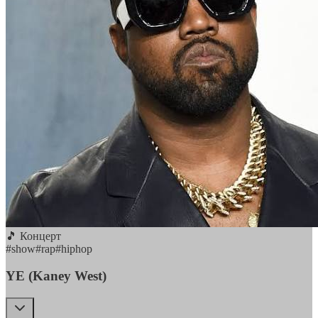
🎵 Концерт
#
show
#
rap
#
hiphop
YE (Kaney West)