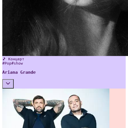
🎵 Концерт
#
Pop
#
show
Ariana Grande