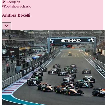
🎵 Концерт
#
Pop
#
show
#
classic
Andrea Bocelli