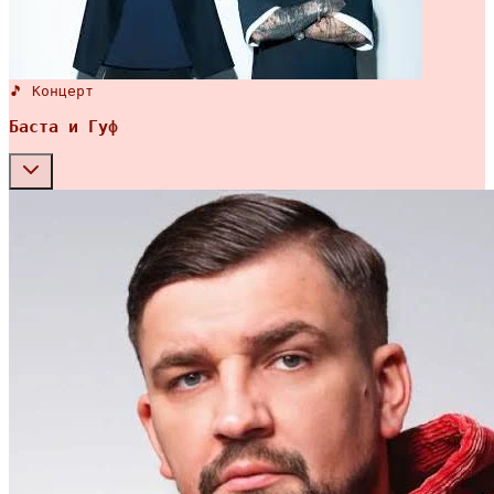
🎵 Концерт
Баста и Гуф