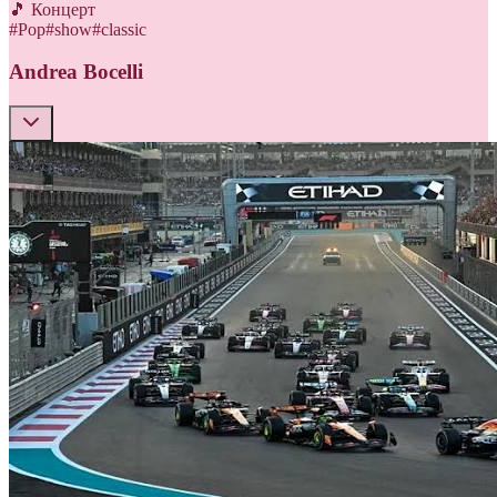
🎵 Концерт
#
Pop
#
show
#
classic
Andrea Bocelli