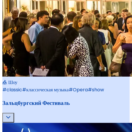
🎪 Шоу
#
classic
#
классическая музыка
#
Opera
#
show
Зальцбургский Фестиваль