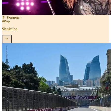
🎵 Концерт
#
Pop
Shakira