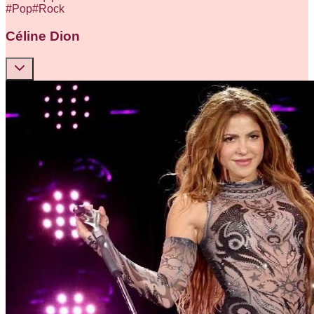
#
Pop
#
Rock
Céline Dion