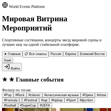
World Events Platform
Мировая Витрина
Мероприятий
Спортивные состязания, концерты звезд мировой сцены и
лучшие шоу на одной стабильной платформе.
★ Главные
📋 Все сеансы
Россия
Европа
Ближний Восток
Азия
Войти
★
★ Главные события
Фильтр по тегам:
#
Pop
#
Rock
#
classic
#
классическая музыка
#
Opera
#
show
#
Formula 1
#
Festival
#
rap
#
hiphop
#
Sport
#
футбол
#
football
#
SuperCup
#
UEFA