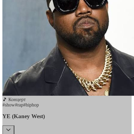
🎵 Концерт
#
show
#
rap
#
hiphop
YE (Kaney West)