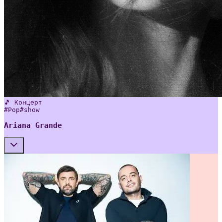
🎵 Концерт
#
Pop
#
show
Ariana Grande