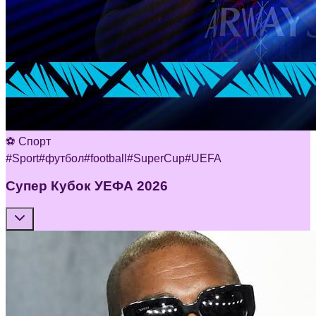
⚽ Спорт
#
Sport
#
футбол
#
football
#
SuperCup
#
UEFA
Супер Кубок УЕФА 2026