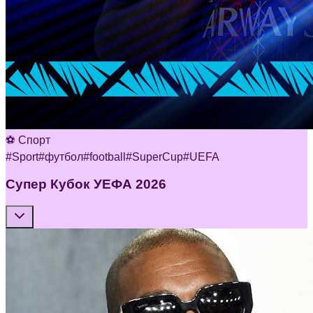
⚽ Спорт
#
Sport
#
футбол
#
football
#
SuperCup
#
UEFA
Супер Кубок УЕФА 2026