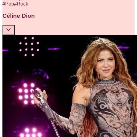
#
Pop
#
Rock
Céline Dion