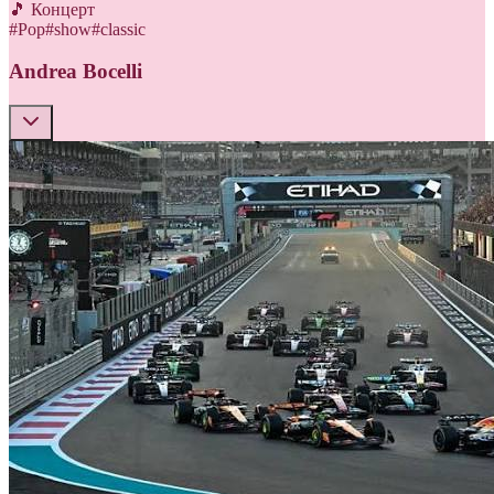
🎵 Концерт
#
Pop
#
show
#
classic
Andrea Bocelli