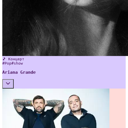
🎵 Концерт
#
Pop
#
show
Ariana Grande