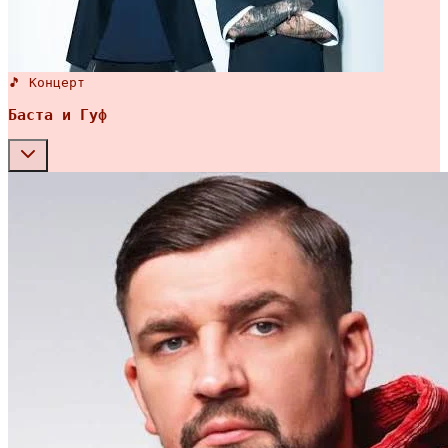
🎵 Концерт
Баста и Гуф