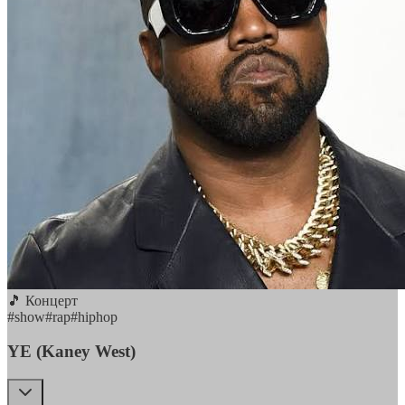
🎵 Концерт
#
show
#
rap
#
hiphop
YE (Kaney West)