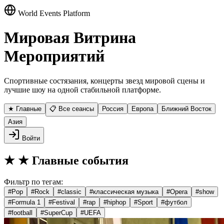
World Events Platform
Мировая Витрина
Мероприятий
Спортивные состязания, концерты звезд мировой сцены и
лучшие шоу на одной стабильной платформе.
★ Главные
📋 Все сеансы
Россия
Европа
Ближний Восток
Азия
Войти
★
★ Главные события
Фильтр по тегам:
#
Pop
#
Rock
#
classic
#
классическая музыка
#
Opera
#
show
#
Formula 1
#
Festival
#
rap
#
hiphop
#
Sport
#
футбол
#
football
#
SuperCup
#
UEFA