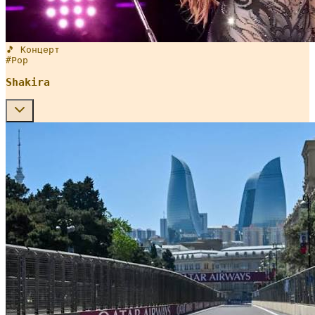
🎵 Концерт
#
Pop
Shakira