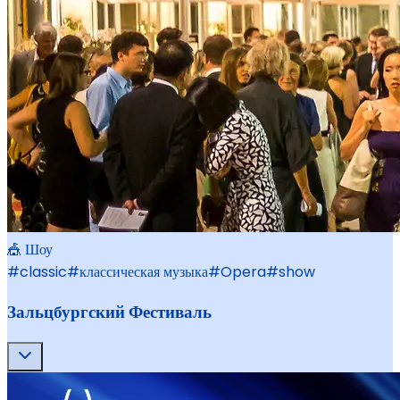
🎪 Шоу
#
classic
#
классическая музыка
#
Opera
#
show
Зальцбургский Фестиваль