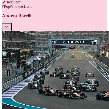
🎵 Концерт
#
Pop
#
show
#
classic
Andrea Bocelli