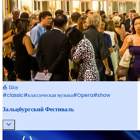
🎪 Шоу
#
classic
#
классическая музыка
#
Opera
#
show
Зальцбургский Фестиваль