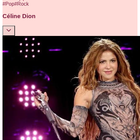
#
Pop
#
Rock
Céline Dion