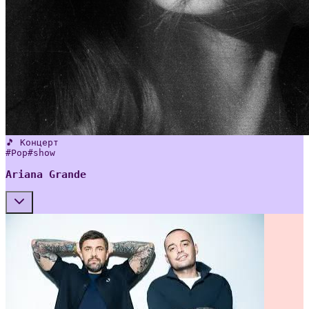
🎵 Концерт
#
Pop
#
show
Ariana Grande