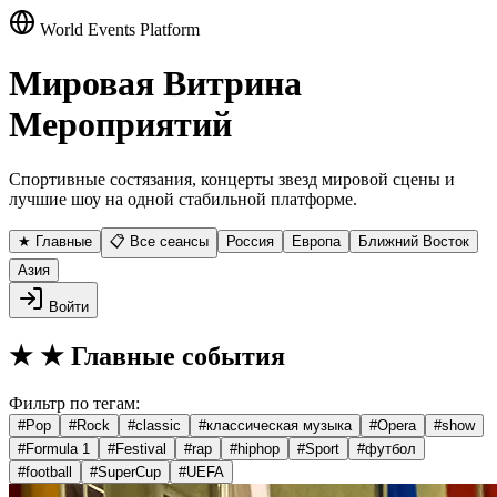
World Events Platform
Мировая Витрина
Мероприятий
Спортивные состязания, концерты звезд мировой сцены и
лучшие шоу на одной стабильной платформе.
★ Главные
📋 Все сеансы
Россия
Европа
Ближний Восток
Азия
Войти
★
★ Главные события
Фильтр по тегам:
#
Pop
#
Rock
#
classic
#
классическая музыка
#
Opera
#
show
#
Formula 1
#
Festival
#
rap
#
hiphop
#
Sport
#
футбол
#
football
#
SuperCup
#
UEFA