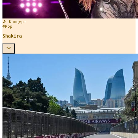
🎵 Концерт
#
Pop
Shakira