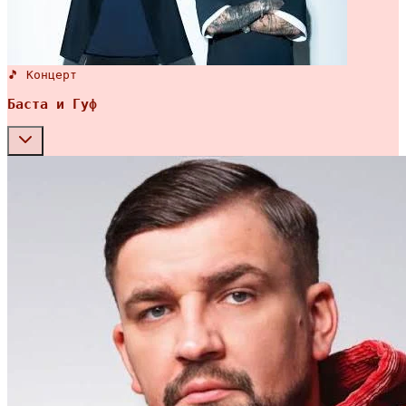
🎵 Концерт
Баста и Гуф