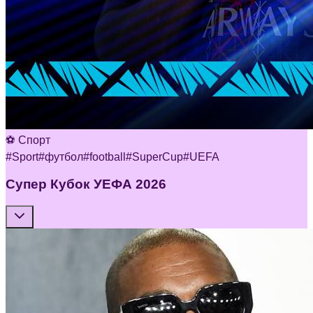
⚽ Спорт
#
Sport
#
футбол
#
football
#
SuperCup
#
UEFA
Супер Кубок УЕФА 2026