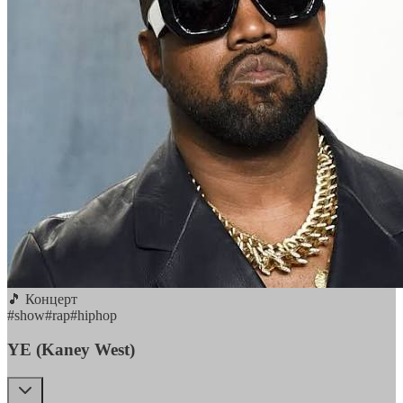
🎵 Концерт
#
show
#
rap
#
hiphop
YE (Kaney West)