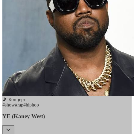
🎵 Концерт
#
show
#
rap
#
hiphop
YE (Kaney West)