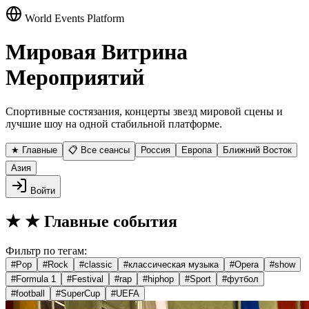
World Events Platform
Мировая Витрина
Мероприятий
Спортивные состязания, концерты звезд мировой сцены и
лучшие шоу на одной стабильной платформе.
★ Главные
📋 Все сеансы
Россия
Европа
Ближний Восток
Азия
Войти
★
★ Главные события
Фильтр по тегам:
#
Pop
#
Rock
#
classic
#
классическая музыка
#
Opera
#
show
#
Formula 1
#
Festival
#
rap
#
hiphop
#
Sport
#
футбол
#
football
#
SuperCup
#
UEFA