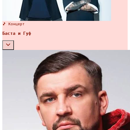
🎵 Концерт
Баста и Гуф