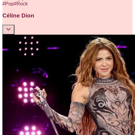
#
Pop
#
Rock
Céline Dion