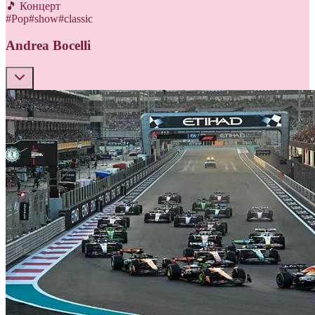
🎵 Концерт
#
Pop
#
show
#
classic
Andrea Bocelli