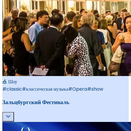
🎪 Шоу
#
classic
#
классическая музыка
#
Opera
#
show
Зальцбургский Фестиваль