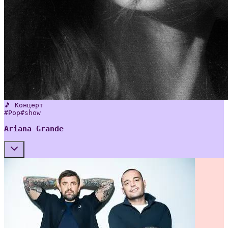
🎵 Концерт
#
Pop
#
show
Ariana Grande