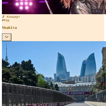
🎵 Концерт
#
Pop
Shakira