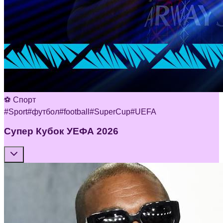
⚽ Спорт
#
Sport
#
футбол
#
football
#
SuperCup
#
UEFA
Супер Кубок УЕФА 2026