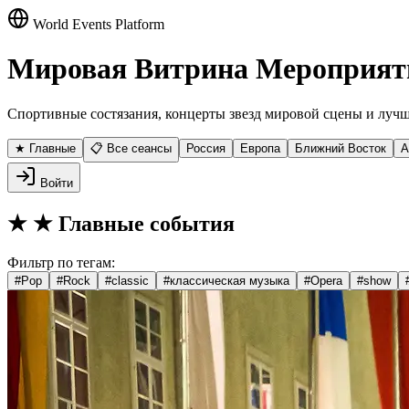
World Events Platform
Мировая Витрина Мероприят
Спортивные состязания, концерты звезд мировой сцены и лучш
★ Главные
📋 Все сеансы
Россия
Европа
Ближний Восток
А
Войти
★
★ Главные события
Фильтр по тегам:
#
Pop
#
Rock
#
classic
#
классическая музыка
#
Opera
#
show