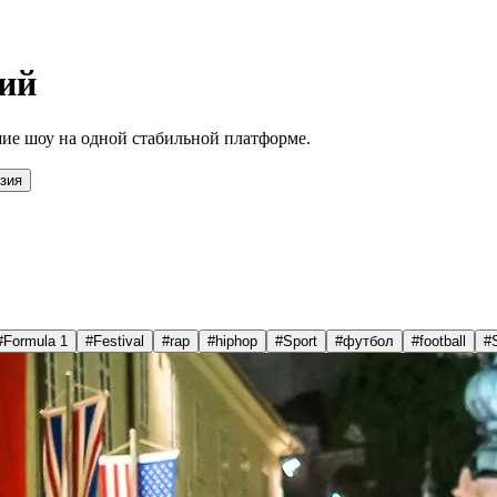
ий
ие шоу на одной стабильной платформе.
зия
#
Formula 1
#
Festival
#
rap
#
hiphop
#
Sport
#
футбол
#
football
#