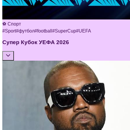
⚽ Спорт
#
Sport
#
футбол
#
football
#
SuperCup
#
UEFA
Супер Кубок УЕФА 2026