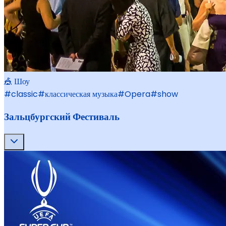
🎪 Шоу
#
classic
#
классическая музыка
#
Opera
#
show
Зальцбургский Фестиваль