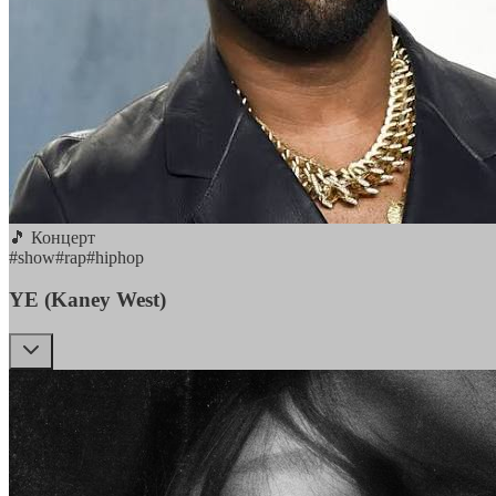
🎵 Концерт
#
show
#
rap
#
hiphop
YE (Kaney West)