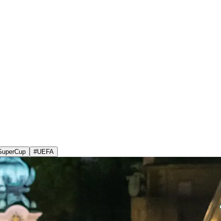
SuperCup
#
UEFA