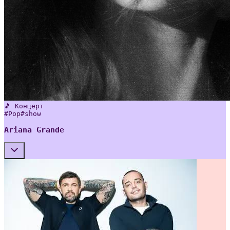
🎵 Концерт
#
Pop
#
show
Ariana Grande