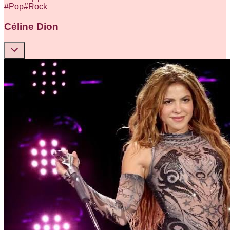
#
Pop
#
Rock
Céline Dion