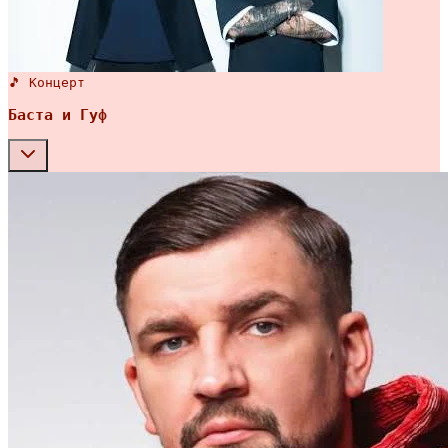
🎵 Концерт
Баста и Гуф