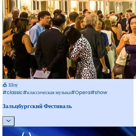
🎪 Шоу
#
classic
#
классическая музыка
#
Opera
#
show
Зальцбургский Фестиваль