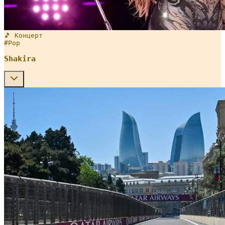
🎵 Концерт
#
Pop
Shakira