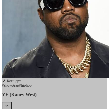
🎵 Концерт
#
show
#
rap
#
hiphop
YE (Kaney West)