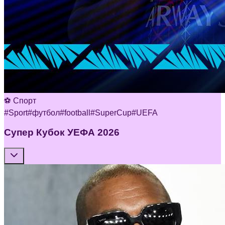
⚽ Спорт
#
Sport
#
футбол
#
football
#
SuperCup
#
UEFA
Супер Кубок УЕФА 2026