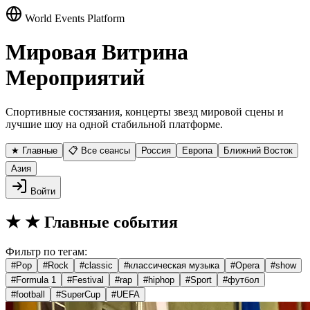
World Events Platform
Мировая Витрина
Мероприятий
Спортивные состязания, концерты звезд мировой сцены и
лучшие шоу на одной стабильной платформе.
★ Главные
📋 Все сеансы
Россия
Европа
Ближний Восток
Азия
Войти
★
★ Главные события
Фильтр по тегам:
#
Pop
#
Rock
#
classic
#
классическая музыка
#
Opera
#
show
#
Formula 1
#
Festival
#
rap
#
hiphop
#
Sport
#
футбол
#
football
#
SuperCup
#
UEFA