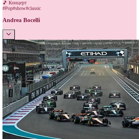
🎵 Концерт
#
Pop
#
show
#
classic
Andrea Bocelli