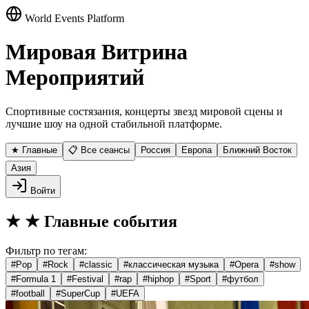
World Events Platform
Мировая Витрина
Мероприятий
Спортивные состязания, концерты звезд мировой сцены и
лучшие шоу на одной стабильной платформе.
★ Главные
📋 Все сеансы
Россия
Европа
Ближний Восток
Азия
Войти
★
★ Главные события
Фильтр по тегам:
#
Pop
#
Rock
#
classic
#
классическая музыка
#
Opera
#
show
#
Formula 1
#
Festival
#
rap
#
hiphop
#
Sport
#
футбол
#
football
#
SuperCup
#
UEFA