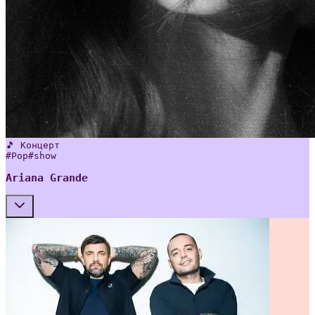
🎵 Концерт
#
Pop
#
show
Ariana Grande