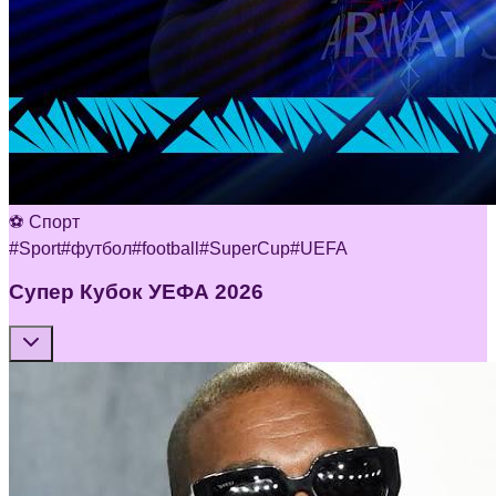
⚽ Спорт
#
Sport
#
футбол
#
football
#
SuperCup
#
UEFA
Супер Кубок УЕФА 2026