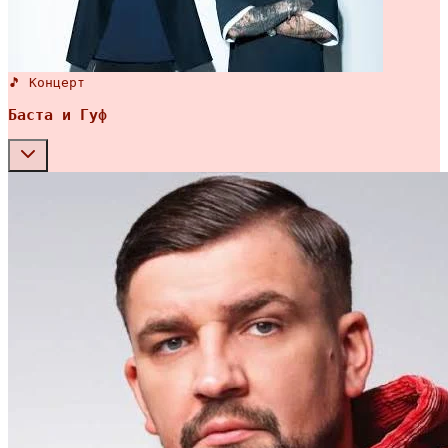
🎵 Концерт
Баста и Гуф