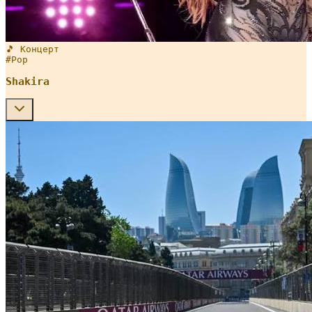
🎵 Концерт
#
Pop
Shakira