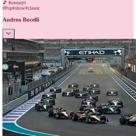
🎵 Концерт
#
Pop
#
show
#
classic
Andrea Bocelli