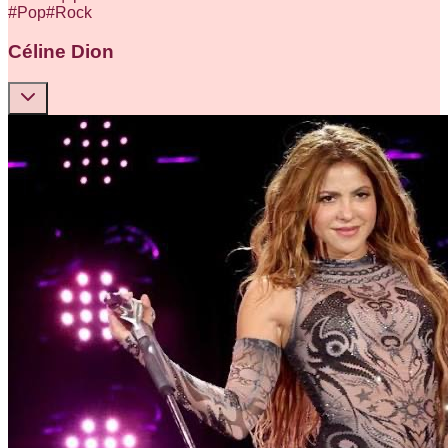
#
Pop
#
Rock
Céline Dion