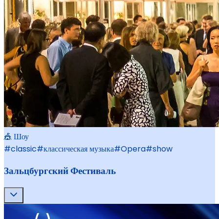
🎪 Шоу
#
classic
#
классическая музыка
#
Opera
#
show
Зальцбургский Фестиваль