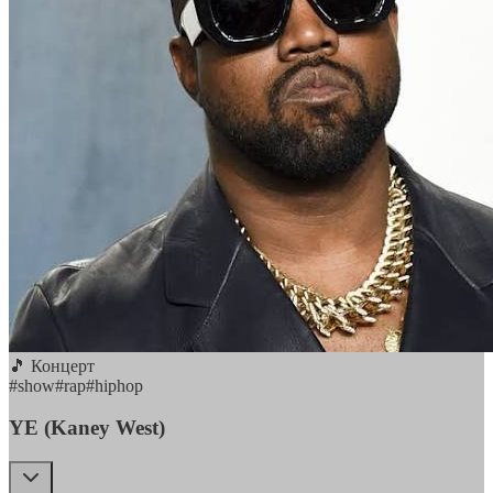
🎵 Концерт
#
show
#
rap
#
hiphop
YE (Kaney West)