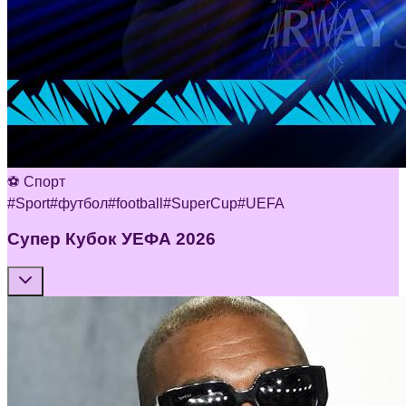
⚽ Спорт
#
Sport
#
футбол
#
football
#
SuperCup
#
UEFA
Супер Кубок УЕФА 2026