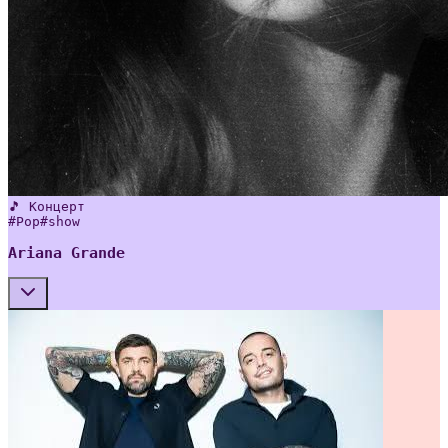
🎵 Концерт
#
Pop
#
show
Ariana Grande