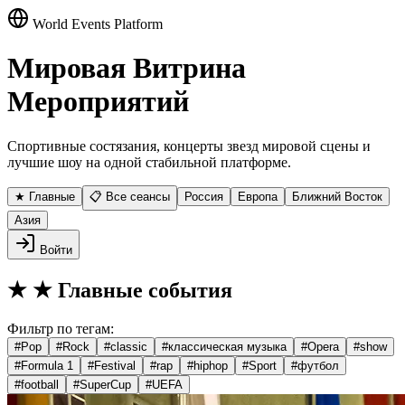
World Events Platform
Мировая Витрина
Мероприятий
Спортивные состязания, концерты звезд мировой сцены и
лучшие шоу на одной стабильной платформе.
★ Главные
📋 Все сеансы
Россия
Европа
Ближний Восток
Азия
Войти
★
★ Главные события
Фильтр по тегам:
#
Pop
#
Rock
#
classic
#
классическая музыка
#
Opera
#
show
#
Formula 1
#
Festival
#
rap
#
hiphop
#
Sport
#
футбол
#
football
#
SuperCup
#
UEFA