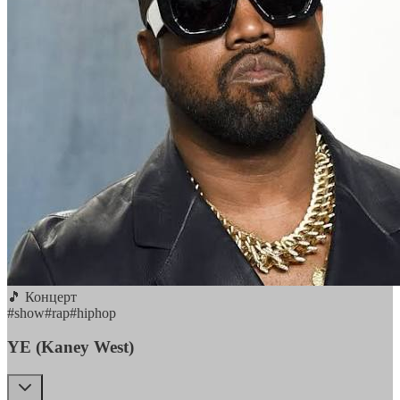
🎵 Концерт
#
show
#
rap
#
hiphop
YE (Kaney West)