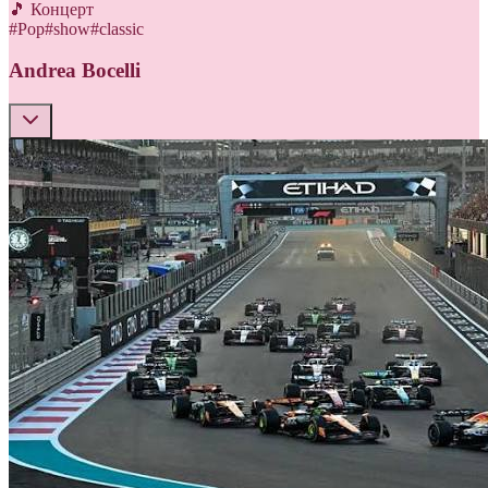
🎵 Концерт
#
Pop
#
show
#
classic
Andrea Bocelli