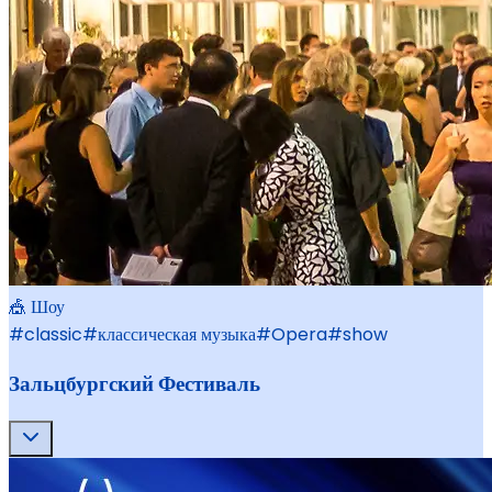
🎪 Шоу
#
classic
#
классическая музыка
#
Opera
#
show
Зальцбургский Фестиваль