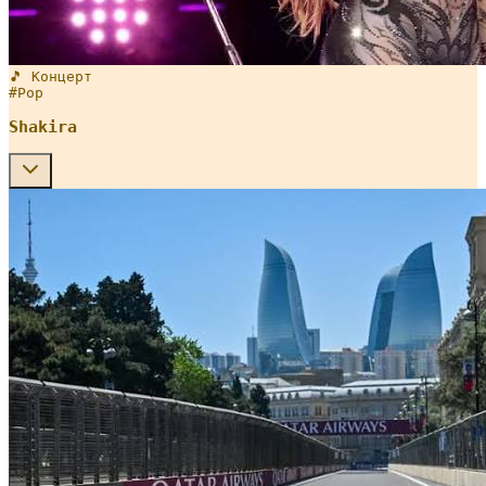
🎵 Концерт
#
Pop
Shakira