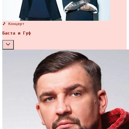
🎵 Концерт
Баста и Гуф