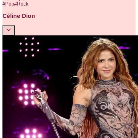
#
Pop
#
Rock
Céline Dion