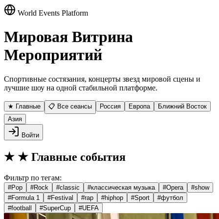
World Events Platform
Мировая Витрина
Мероприятий
Спортивные состязания, концерты звезд мировой сцены и
лучшие шоу на одной стабильной платформе.
★ Главные
📋 Все сеансы
Россия
Европа
Ближний Восток
Азия
Войти
★
★ Главные события
Фильтр по тегам:
#
Pop
#
Rock
#
classic
#
классическая музыка
#
Opera
#
show
#
Formula 1
#
Festival
#
rap
#
hiphop
#
Sport
#
футбол
#
football
#
SuperCup
#
UEFA