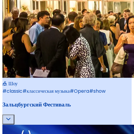
🎪 Шоу
#
classic
#
классическая музыка
#
Opera
#
show
Зальцбургский Фестиваль