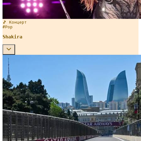
🎵 Концерт
#
Pop
Shakira