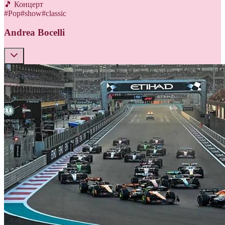
🎵 Концерт
#
Pop
#
show
#
classic
Andrea Bocelli