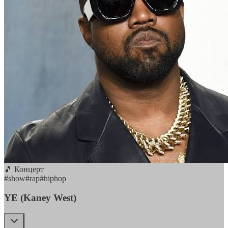
🎵 Концерт
#
show
#
rap
#
hiphop
YE (Kaney West)