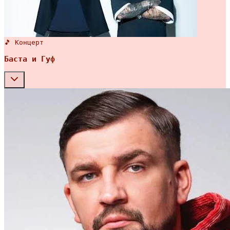
🎵 Концерт
Баста и Гуф