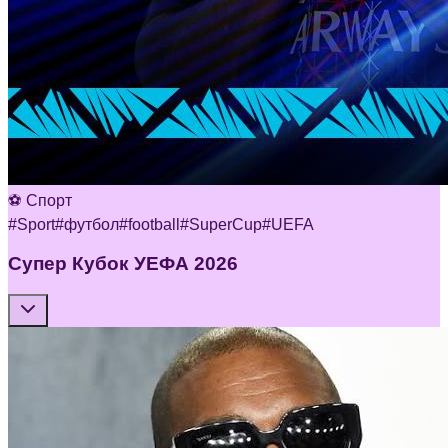
⚽ Спорт
#
Sport
#
футбол
#
football
#
SuperCup
#
UEFA
Супер Кубок УЕФА 2026