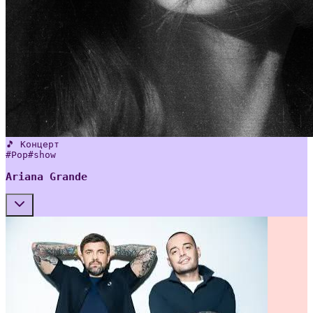
🎵 Концерт
#
Pop
#
show
Ariana Grande