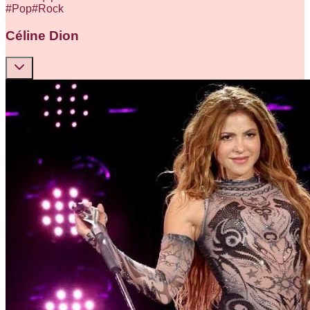
#
Pop
#
Rock
Céline Dion