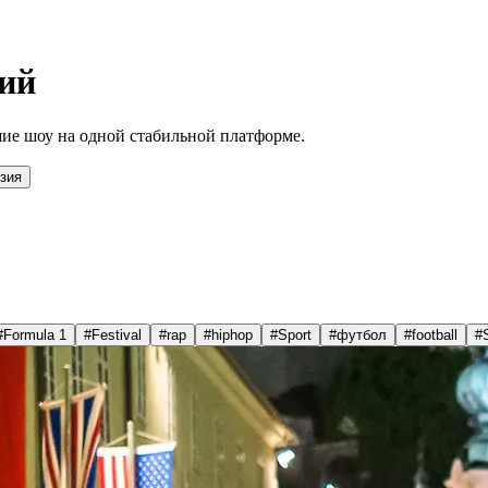
ий
ие шоу на одной стабильной платформе.
зия
#
Formula 1
#
Festival
#
rap
#
hiphop
#
Sport
#
футбол
#
football
#