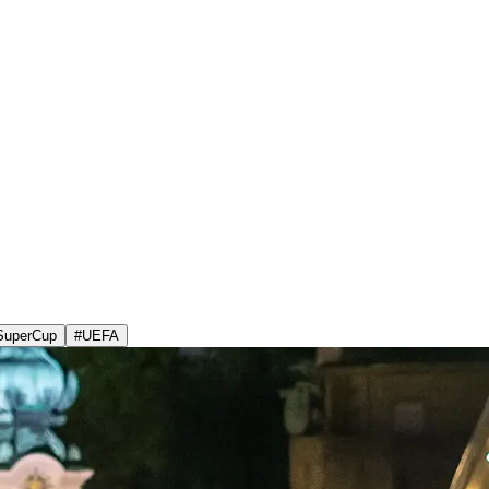
SuperCup
#
UEFA