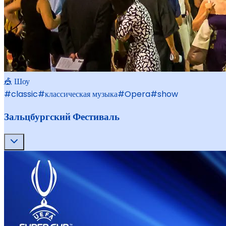
🎪 Шоу
#
classic
#
классическая музыка
#
Opera
#
show
Зальцбургский Фестиваль