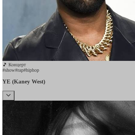
🎵 Концерт
#
show
#
rap
#
hiphop
YE (Kaney West)