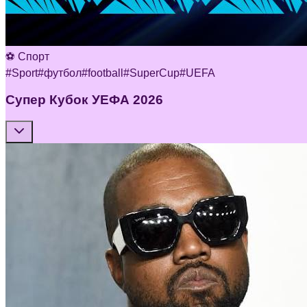
⚽ Спорт
#
Sport
#
футбол
#
football
#
SuperCup
#
UEFA
Супер Кубок УЕФА 2026