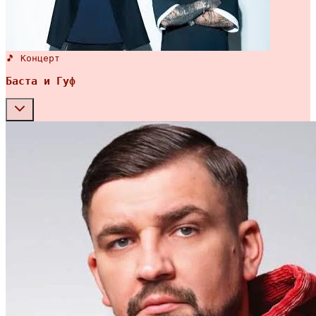
🎵 Концерт
Баста и Гуф