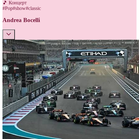
🎵 Концерт
#
Pop
#
show
#
classic
Andrea Bocelli