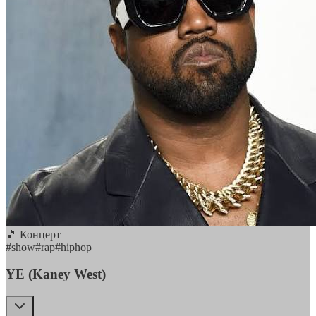
🎵 Концерт
#
show
#
rap
#
hiphop
YE (Kaney West)