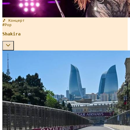
🎵 Концерт
#
Pop
Shakira