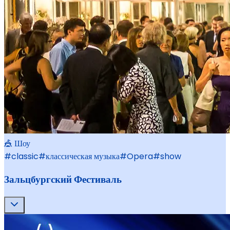
🎪 Шоу
#
classic
#
классическая музыка
#
Opera
#
show
Зальцбургский Фестиваль