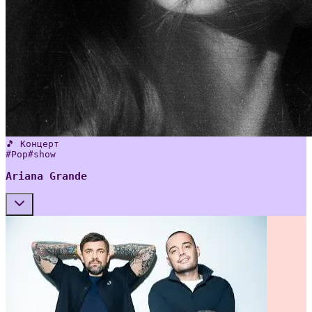
🎵 Концерт
#
Pop
#
show
Ariana Grande