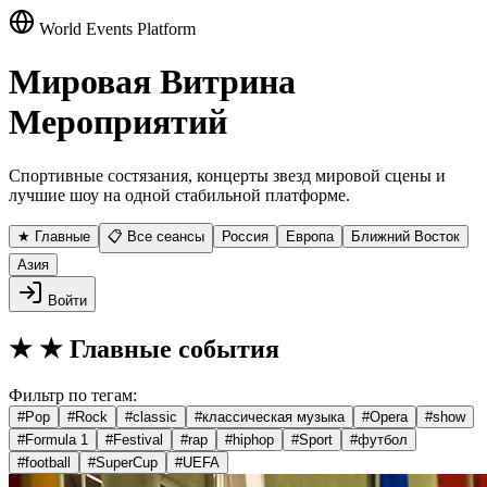
World Events Platform
Мировая Витрина
Мероприятий
Спортивные состязания, концерты звезд мировой сцены и
лучшие шоу на одной стабильной платформе.
★ Главные
📋 Все сеансы
Россия
Европа
Ближний Восток
Азия
Войти
★
★ Главные события
Фильтр по тегам:
#
Pop
#
Rock
#
classic
#
классическая музыка
#
Opera
#
show
#
Formula 1
#
Festival
#
rap
#
hiphop
#
Sport
#
футбол
#
football
#
SuperCup
#
UEFA