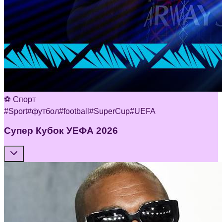
⚽ Спорт
#
Sport
#
футбол
#
football
#
SuperCup
#
UEFA
Супер Кубок УЕФА 2026