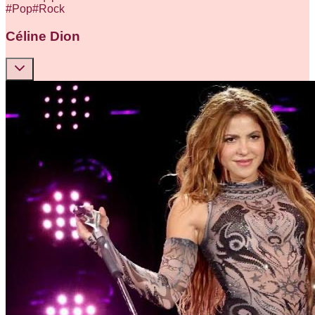
#
Pop
#
Rock
Céline Dion