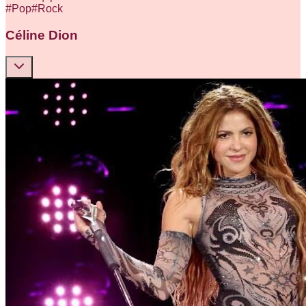
#
Pop
#
Rock
Céline Dion