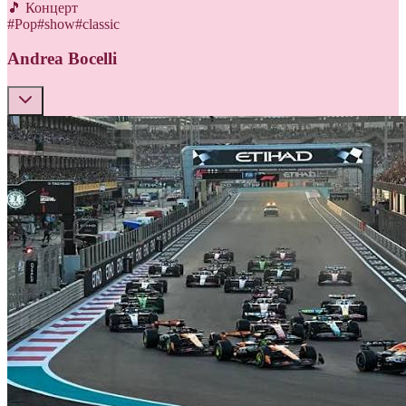
🎵 Концерт
#
Pop
#
show
#
classic
Andrea Bocelli