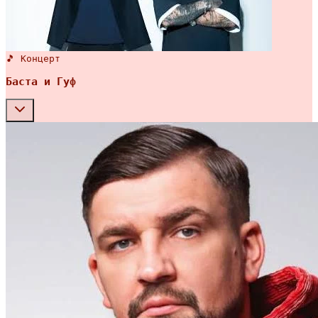
🎵 Концерт
Баста и Гуф