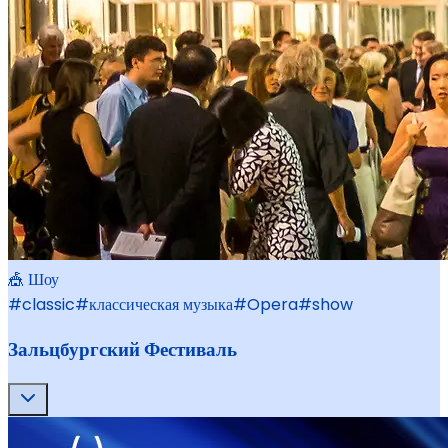
🎪 Шоу
#
classic
#
классическая музыка
#
Opera
#
show
Зальцбургский Фестиваль