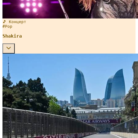
🎵 Концерт
#
Pop
Shakira