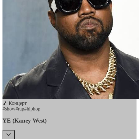
🎵 Концерт
#
show
#
rap
#
hiphop
YE (Kaney West)