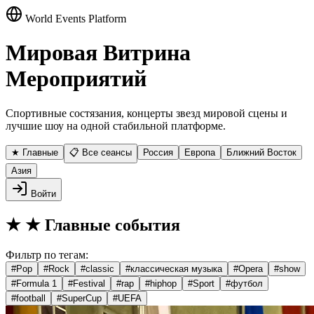
World Events Platform
Мировая Витрина
Мероприятий
Спортивные состязания, концерты звезд мировой сцены и
лучшие шоу на одной стабильной платформе.
★ Главные
📋 Все сеансы
Россия
Европа
Ближний Восток
Азия
Войти
★
★ Главные события
Фильтр по тегам:
#
Pop
#
Rock
#
classic
#
классическая музыка
#
Opera
#
show
#
Formula 1
#
Festival
#
rap
#
hiphop
#
Sport
#
футбол
#
football
#
SuperCup
#
UEFA