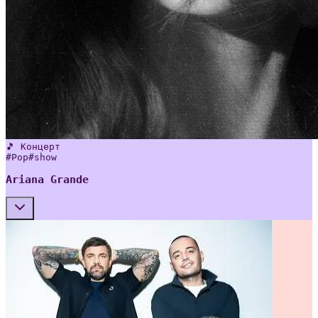
🎵 Концерт
#
Pop
#
show
Ariana Grande