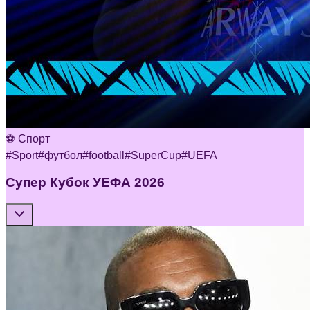
⚽ Спорт
#
Sport
#
футбол
#
football
#
SuperCup
#
UEFA
Супер Кубок УЕФА 2026