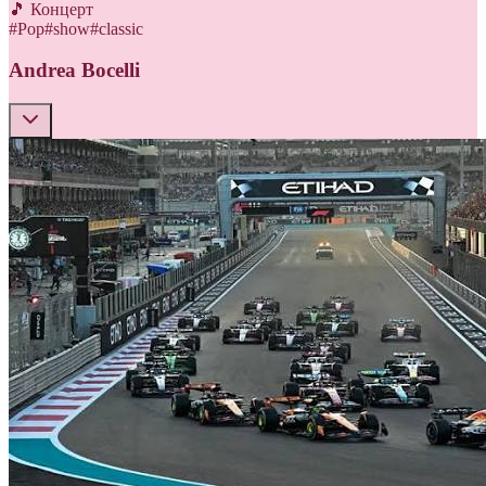
🎵 Концерт
#
Pop
#
show
#
classic
Andrea Bocelli