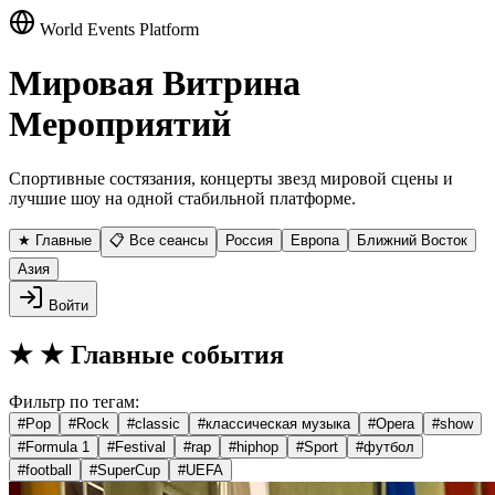
World Events Platform
Мировая Витрина
Мероприятий
Спортивные состязания, концерты звезд мировой сцены и
лучшие шоу на одной стабильной платформе.
★ Главные
📋 Все сеансы
Россия
Европа
Ближний Восток
Азия
Войти
★
★ Главные события
Фильтр по тегам:
#
Pop
#
Rock
#
classic
#
классическая музыка
#
Opera
#
show
#
Formula 1
#
Festival
#
rap
#
hiphop
#
Sport
#
футбол
#
football
#
SuperCup
#
UEFA