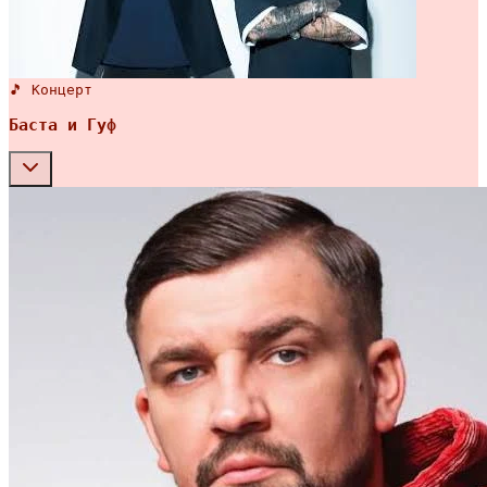
🎵 Концерт
Баста и Гуф