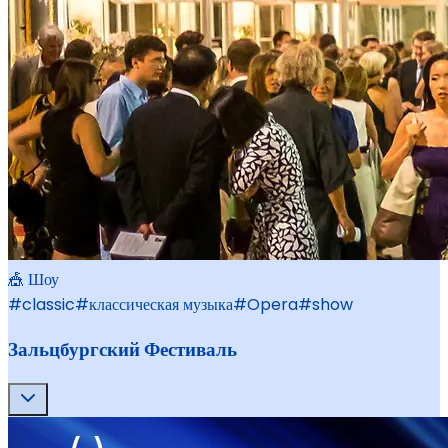
🎪 Шоу
#
classic
#
классическая музыка
#
Opera
#
show
Зальцбургский Фестиваль