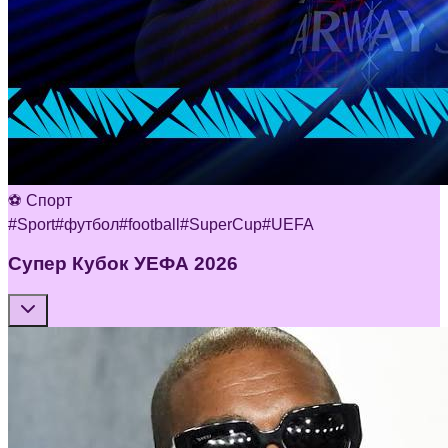
⚽ Спорт
#
Sport
#
футбол
#
football
#
SuperCup
#
UEFA
Супер Кубок УЕФА 2026