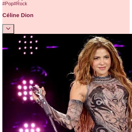
#
Pop
#
Rock
Céline Dion