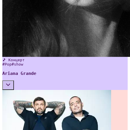
🎵 Концерт
#
Pop
#
show
Ariana Grande