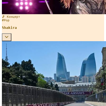
🎵 Концерт
#
Pop
Shakira