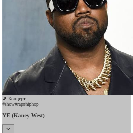
🎵 Концерт
#
show
#
rap
#
hiphop
YE (Kaney West)