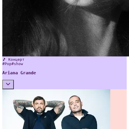
🎵 Концерт
#
Pop
#
show
Ariana Grande