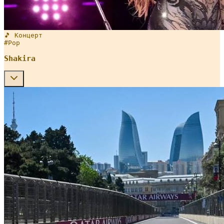
🎵 Концерт
#
Pop
Shakira