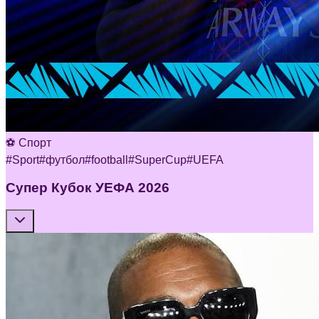
⚽ Спорт
#
Sport
#
футбол
#
football
#
SuperCup
#
UEFA
Супер Кубок УЕФА 2026