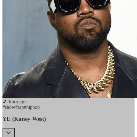
🎵 Концерт
#
show
#
rap
#
hiphop
YE (Kaney West)