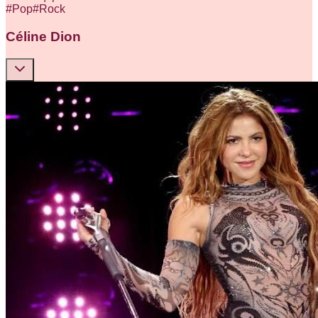
#
Pop
#
Rock
Céline Dion