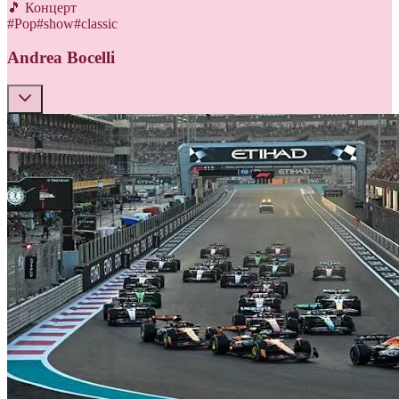
🎵 Концерт
#
Pop
#
show
#
classic
Andrea Bocelli