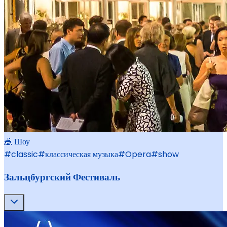
🎪 Шоу
#
classic
#
классическая музыка
#
Opera
#
show
Зальцбургский Фестиваль