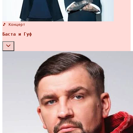
🎵 Концерт
Баста и Гуф