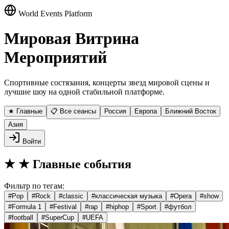
World Events Platform
Мировая Витрина
Мероприятий
Спортивные состязания, концерты звезд мировой сцены и
лучшие шоу на одной стабильной платформе.
★ Главные
📋 Все сеансы
Россия
Европа
Ближний Восток
Азия
Войти
★
★ Главные события
Фильтр по тегам:
#
Pop
#
Rock
#
classic
#
классическая музыка
#
Opera
#
show
#
Formula 1
#
Festival
#
rap
#
hiphop
#
Sport
#
футбол
#
football
#
SuperCup
#
UEFA