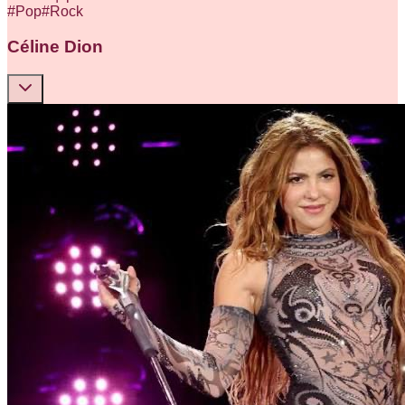
#
Pop
#
Rock
Céline Dion