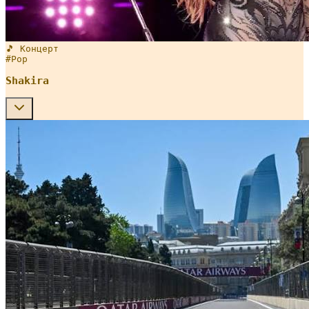
🎵 Концерт
#
Pop
Shakira