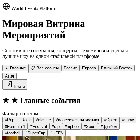
World Events Platform
Мировая Витрина
Мероприятий
Спортивные состязания, концерты звезд мировой сцены и
лучшие шоу на одной стабильной платформе.
★ Главные
📋 Все сеансы
Россия
Европа
Ближний Восток
Азия
Войти
★
★ Главные события
Фильтр по тегам:
#
Pop
#
Rock
#
classic
#
классическая музыка
#
Opera
#
show
#
Formula 1
#
Festival
#
rap
#
hiphop
#
Sport
#
футбол
#
football
#
SuperCup
#
UEFA