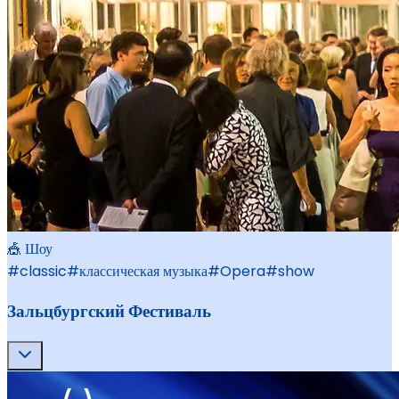
🎪 Шоу
#
classic
#
классическая музыка
#
Opera
#
show
Зальцбургский Фестиваль