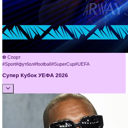
⚽ Спорт
#
Sport
#
футбол
#
football
#
SuperCup
#
UEFA
Супер Кубок УЕФА 2026