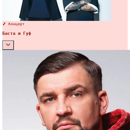
🎵 Концерт
Баста и Гуф