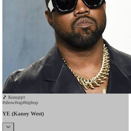
🎵 Концерт
#
show
#
rap
#
hiphop
YE (Kaney West)