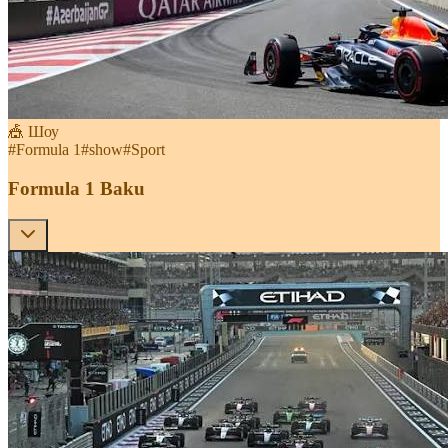
🎪 Шоу
#
Formula 1
#
show
#
Sport
Formula 1 Baku