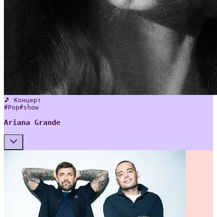
🎵 Концерт
#
Pop
#
show
Ariana Grande