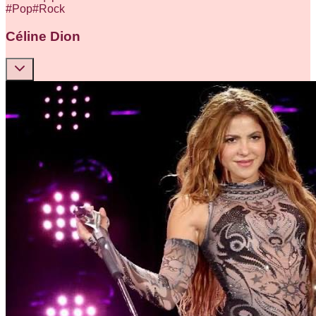
#
Pop
#
Rock
Céline Dion