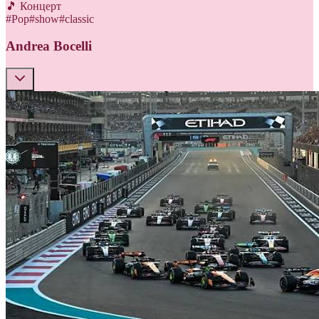
🎵 Концерт
#
Pop
#
show
#
classic
Andrea Bocelli