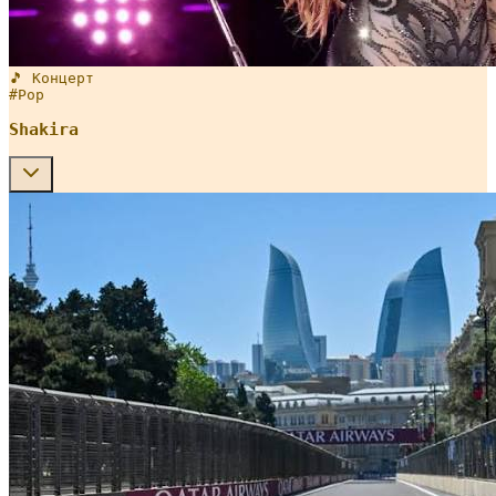
🎵 Концерт
#
Pop
Shakira