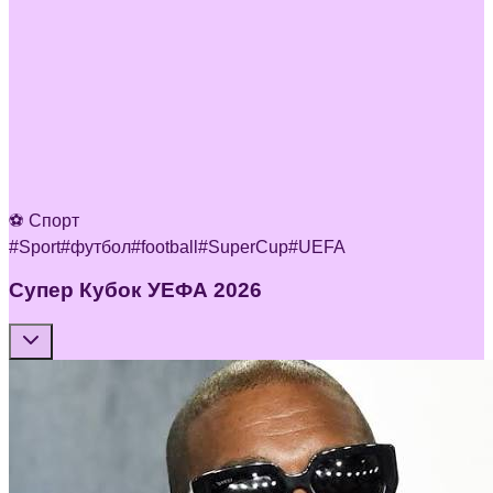
⚽ Спорт
#
Sport
#
футбол
#
football
#
SuperCup
#
UEFA
Супер Кубок УЕФА 2026