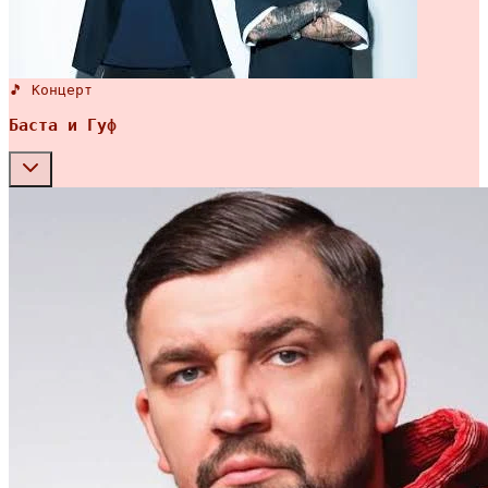
🎵 Концерт
Баста и Гуф