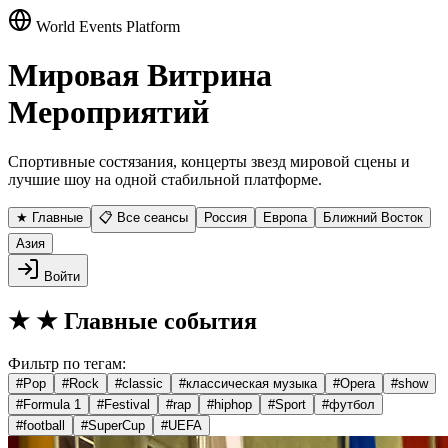
World Events Platform
Мировая Витрина
Мероприятий
Спортивные состязания, концерты звезд мировой сцены и
лучшие шоу на одной стабильной платформе.
★ Главные
📋 Все сеансы
Россия
Европа
Ближний Восток
Азия
Войти
★
★ Главные события
Фильтр по тегам:
#
Pop
#
Rock
#
classic
#
классическая музыка
#
Opera
#
show
#
Formula 1
#
Festival
#
rap
#
hiphop
#
Sport
#
футбол
#
football
#
SuperCup
#
UEFA