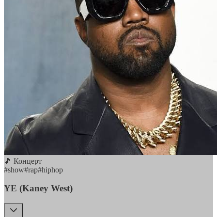
🎵 Концерт
#
show
#
rap
#
hiphop
YE (Kaney West)