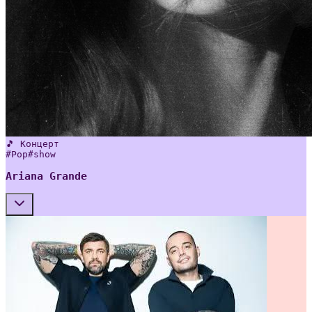
🎵 Концерт
#
Pop
#
show
Ariana Grande