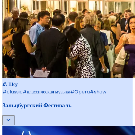
🎪 Шоу
#
classic
#
классическая музыка
#
Opera
#
show
Зальцбургский Фестиваль