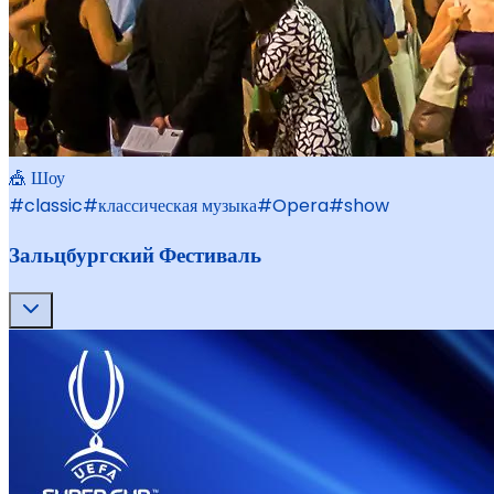
🎪 Шоу
#
classic
#
классическая музыка
#
Opera
#
show
Зальцбургский Фестиваль