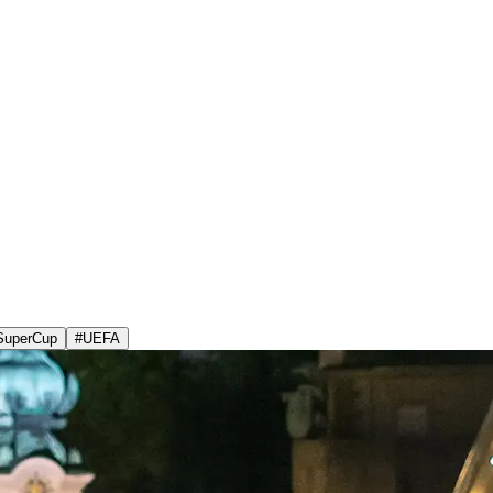
SuperCup
#
UEFA