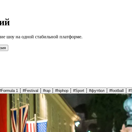
ий
ие шоу на одной стабильной платформе.
зия
#
Formula 1
#
Festival
#
rap
#
hiphop
#
Sport
#
футбол
#
football
#