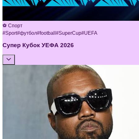
⚽ Спорт
#
Sport
#
футбол
#
football
#
SuperCup
#
UEFA
Супер Кубок УЕФА 2026