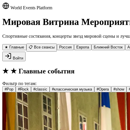
World Events Platform
Мировая Витрина Мероприят
Спортивные состязания, концерты звезд мировой сцены и лучш
★ Главные
📋 Все сеансы
Россия
Европа
Ближний Восток
А
Войти
★
★ Главные события
Фильтр по тегам:
#
Pop
#
Rock
#
classic
#
классическая музыка
#
Opera
#
show