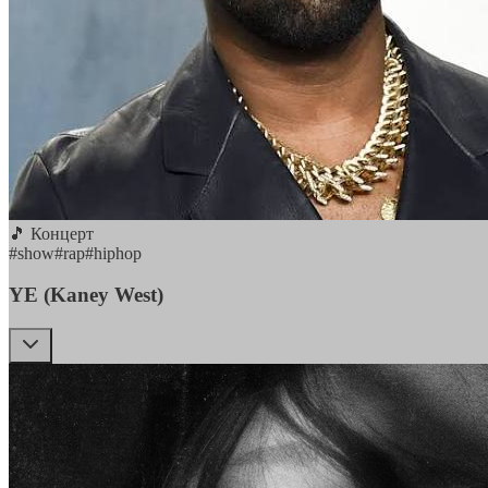
🎵 Концерт
#
show
#
rap
#
hiphop
YE (Kaney West)