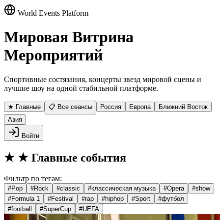
World Events Platform
Мировая Витрина
Мероприятий
Спортивные состязания, концерты звезд мировой сцены и
лучшие шоу на одной стабильной платформе.
★ Главные
📋 Все сеансы
Россия
Европа
Ближний Восток
Азия
Войти
★
★ Главные события
Фильтр по тегам:
#
Pop
#
Rock
#
classic
#
классическая музыка
#
Opera
#
show
#
Formula 1
#
Festival
#
rap
#
hiphop
#
Sport
#
футбол
#
football
#
SuperCup
#
UEFA