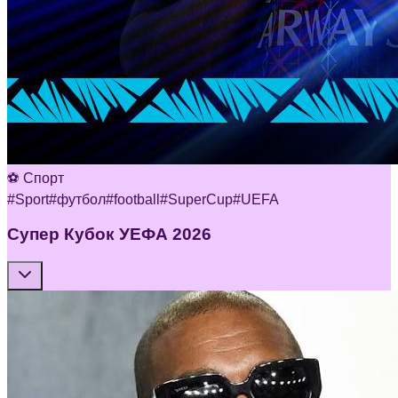
⚽ Спорт
#
Sport
#
футбол
#
football
#
SuperCup
#
UEFA
Супер Кубок УЕФА 2026