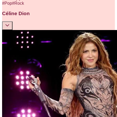
#
Pop
#
Rock
Céline Dion