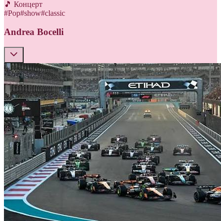
🎵 Концерт
#
Pop
#
show
#
classic
Andrea Bocelli