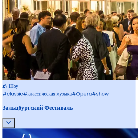
🎪 Шоу
#
classic
#
классическая музыка
#
Opera
#
show
Зальцбургский Фестиваль