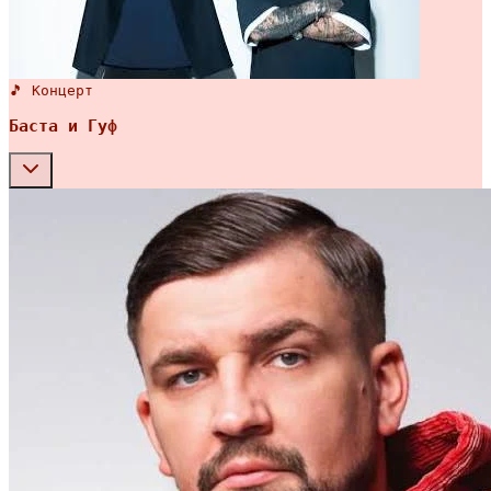
🎵 Концерт
Баста и Гуф