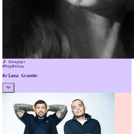
🎵 Концерт
#
Pop
#
show
Ariana Grande