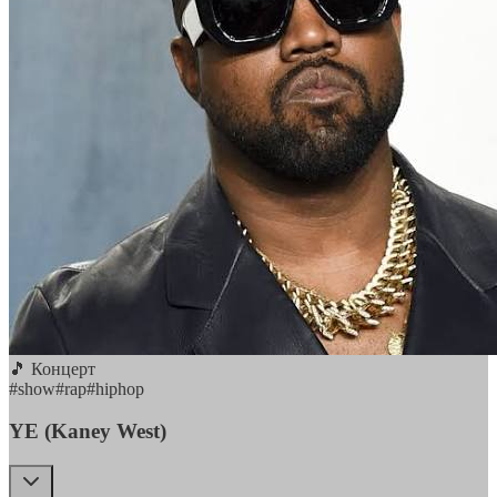
🎵 Концерт
#
show
#
rap
#
hiphop
YE (Kaney West)