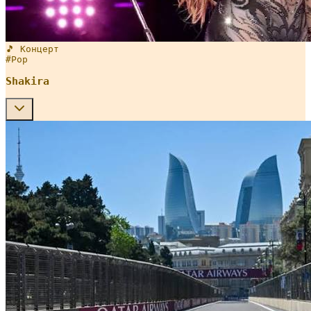
🎵 Концерт
#
Pop
Shakira