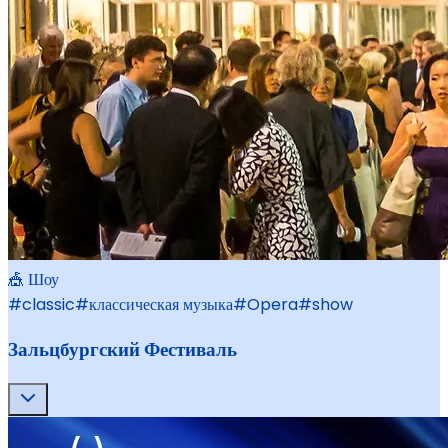
🎪 Шоу
#
classic
#
классическая музыка
#
Opera
#
show
Зальцбургский Фестиваль