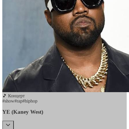
🎵 Концерт
#
show
#
rap
#
hiphop
YE (Kaney West)