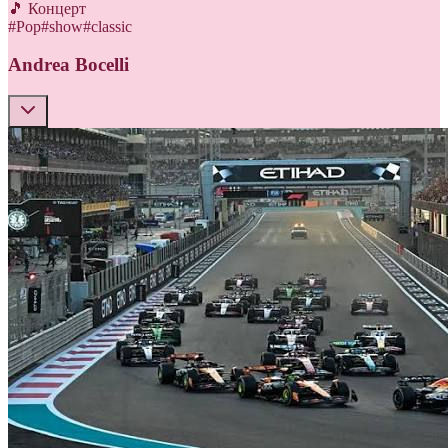
🎵 Концерт
#
Pop
#
show
#
classic
Andrea Bocelli