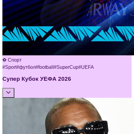
⚽ Спорт
#
Sport
#
футбол
#
football
#
SuperCup
#
UEFA
Супер Кубок УЕФА 2026