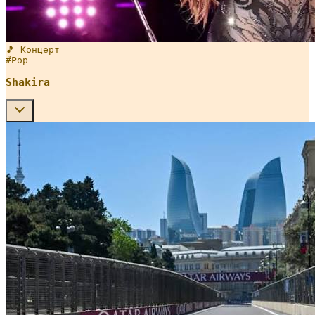
🎵 Концерт
#
Pop
Shakira