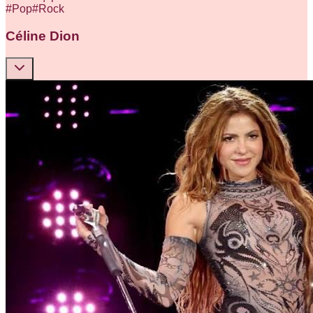
#
Pop
#
Rock
Céline Dion