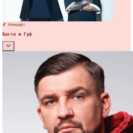
🎵 Концерт
Баста и Гуф