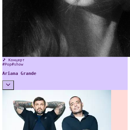
🎵 Концерт
#
Pop
#
show
Ariana Grande