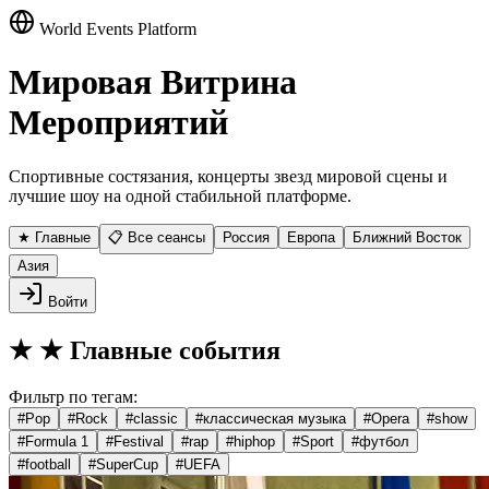
World Events Platform
Мировая Витрина
Мероприятий
Спортивные состязания, концерты звезд мировой сцены и
лучшие шоу на одной стабильной платформе.
★ Главные
📋 Все сеансы
Россия
Европа
Ближний Восток
Азия
Войти
★
★ Главные события
Фильтр по тегам:
#
Pop
#
Rock
#
classic
#
классическая музыка
#
Opera
#
show
#
Formula 1
#
Festival
#
rap
#
hiphop
#
Sport
#
футбол
#
football
#
SuperCup
#
UEFA